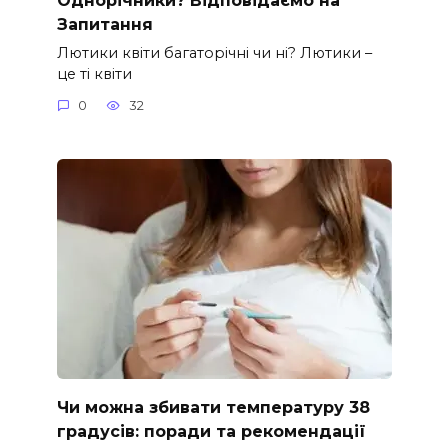
Однорічники? Відповідаємо на
Запитання
Лютики квіти багаторічні чи ні? Лютики –
це ті квіти
0
32
Чи можна збивати температуру 38
градусів: поради та рекомендації