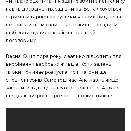
чи ні, але оце питання здатне збити з пантелику
навіть досвідчених садівників. Бо так хочеться
отримати гарненькі кущики якнайшвидше, та
не завжди це можливо. Як ті живці посадити,
щоб вони пустили коріння, про це й
поговоримо.
Весна! О, ця пора року ідеально підходить для
вкорінення вербових живців. Коли зелень
тільки починає розпускатися, пагони ще
сповнені соків. Саме тоді час! Але навіть якщо
запізнитесь дещо — нічого страшного. Адже є
ще деякі хитрощі, про які розповімо нижче.