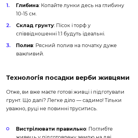
Глибина
: Копайте лунки десь на глибину
10-15 см.
Склад грунту
: Пісок і торф у
співвідношенні 1:1 будуть ідеальні.
Полив
: Рясний полив на початку дуже
важливий.
Технологія посадки верби живцями
Отже, ви вже маєте готові живці і підготували
грунт. Що далі? Легке діло — садимо! Тільки
уважно, руці не повинні труситись.
Вистрілювати правильно
: Поглибте
живець у підготовлену землю на дві