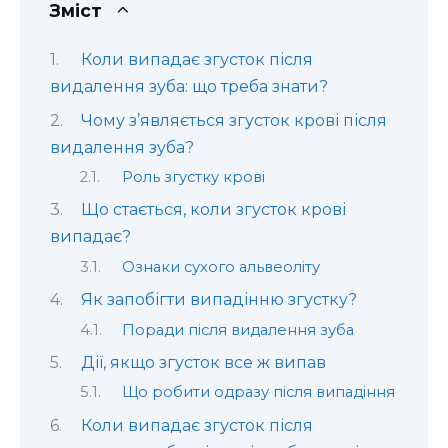
Зміст
Коли випадає згусток після
видалення зуба: що треба знати?
Чому з’являється згусток крові після
видалення зуба?
Роль згустку крові
Що стається, коли згусток крові
випадає?
Ознаки сухого альвеоліту
Як запобігти випадінню згустку?
Поради після видалення зуба
Дії, якщо згусток все ж випав
Що робити одразу після випадіння
Коли випадає згусток після