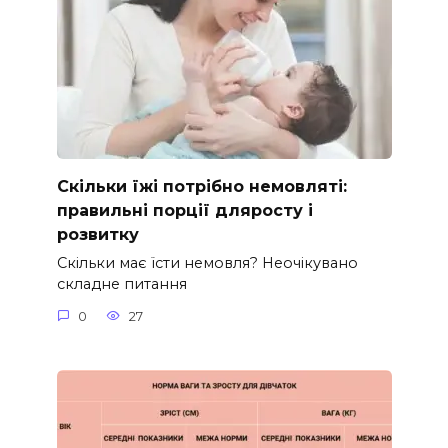
Скільки їжі потрібно немовляті:
правильні порції дляросту і
розвитку
Скільки має їсти немовля? Неочікувано
складне питання
0
27