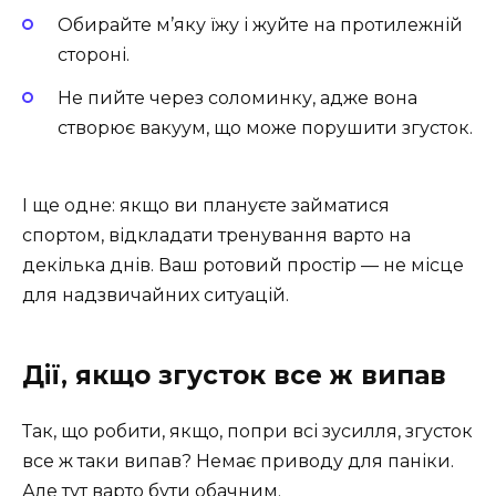
Обирайте м’яку їжу і жуйте на протилежній
стороні.
Не пийте через соломинку, адже вона
створює вакуум, що може порушити згусток.
І ще одне: якщо ви плануєте займатися
спортом, відкладати тренування варто на
декілька днів. Ваш ротовий простір — не місце
для надзвичайних ситуацій.
Дії, якщо згусток все ж випав
Так, що робити, якщо, попри всі зусилля, згусток
все ж таки випав? Немає приводу для паніки.
Але тут варто бути обачним.