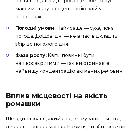
після того, як зійде роса. Це забезпечує
максимальну концентрацію олій у
пелюстках.
Погодні умови:
Найкраще — суха, ясна
погода. Дощові дні — не в час, відкладіть
збір до погожого дня.
Фаза росту:
Квіти повинні бути
напіврозкритими — так ви отримаєте
найвищу концентрацію активних речовин.
Вплив місцевості на якість
ромашки
Ще один нюанс, який слід врахувати — місце,
де росте ваша ромашка. Важить, чи збираєте ви