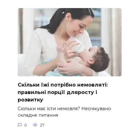
Скільки їжі потрібно немовляті:
правильні порції дляросту і
розвитку
Скільки має їсти немовля? Неочікувано
складне питання
0
27