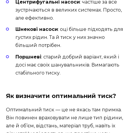
Центрифугальні насоси
: частіше за все
зустрічаються в великих системах. Просто,
але ефективно.
Шнекові насоси
: оці більше підходять для
густих рідин. Та й тиск у них значно
більший потрібен.
Поршневі
: старий добрий варіант, який і
досі має своїх шанувальників. Вимагають
стабільного тиску.
Як визначити оптимальний тиск?
Оптимальний тиск — це не якась там примха.
Він повинен враховувати не лише тип рідини,
але й об’єм, відстань, матеріал труб, навіть їх