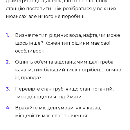
діаметр! Іноді здається, що простіше нову
станцію поставити, ніж розібратися у всіх цих
нюансах, але нічого не поробиш.
Визначте тип рідини: вода, нафта, чи може
щось інше? Кожен тип рідини має свої
особливості.
Оцініть об’єм та відстань: чим далі треба
качати, тим більший тиск потрібен. Логічно
ж, правда?
Перевірте стан труб: якщо стан поганий,
тиск доведеться підіймати.
Врахуйте місцеві умови: як я казав,
місцевість має своє значення.