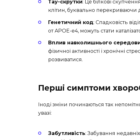
Тау-скрутки
: Це білкові скупчен
клітин, буквально перекриваючи 
Генетичний код
: Спадковість від
от APOE-e4, можуть стати каталіза
Вплив навколишнього середов
фізичної активності і хронічні стр
розвиватися.
Перші симптоми хворо
Іноді зміни починаються так непомітно
увазі:
Забутливість
: Забування недавні