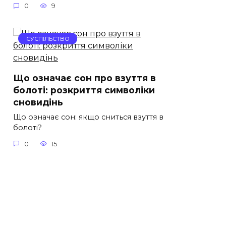
0
9
СУСПІЛЬСТВО
Що означає сон про взуття в
болоті: розкриття символіки
сновидінь
Що означає сон: якщо сниться взуття в
болоті?
0
15