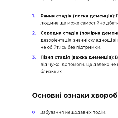
Рання стадія (легка деменція)
:
людина ще може самостійно дбати 
Середня стадія (помірна демен
дезорієнтація, значні складнощі 
не обійтись без підтримки.
Пізня стадія (важка деменція)
: 
від чужої допомоги. Це далеко не п
близьких.
Основні ознаки хворо
Забування нещодавніх подій.