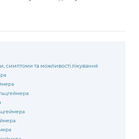
, симптоми та можливості лікування
ера
ймера
льцгеймера
а
ьцгеймера
еймера
мера
цгеймера