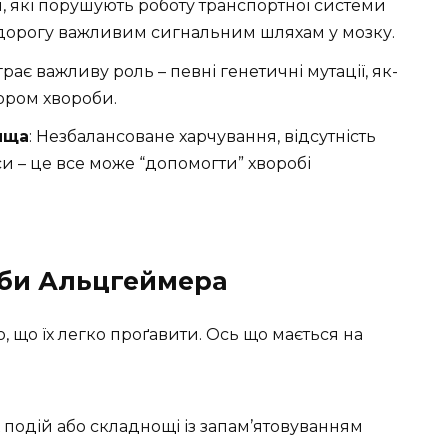
ня, які порушують роботу транспортної системи
дорогу важливим сигнальним шляхам у мозку.
іграє важливу роль – певні генетичні мутації, як-
тором хвороби.
ища
: Незбалансоване харчування, відсутність
еси – це все може “допомогти” хворобі
би Альцгеймера
, що їх легко проґавити. Ось що мається на
х подій або складнощі із запам’ятовуванням