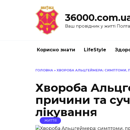
Перейти
до
36000.com.u
вмісту
Ваш провідник у житті Полт
Корисно знати
LifeStyle
Здоро
ГОЛОВНА
»
ХВОРОБА АЛЬЦГЕЙМЕРА: СИМПТОМИ, 
Хвороба Альцг
причини та суч
лікування
ЖИТТЯ