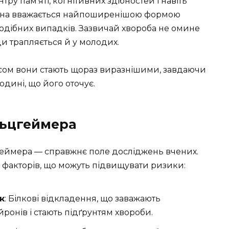
у пам’яті, когнітивних здібностей і навіть
Вона вважається найпоширенішою формою
подібних випадків. Зазвичай хвороба не омине
и трапляється й у молодих.
часом вони стають щораз виразнішими, завдаючи
родині, що його оточує.
льцгеймера
ймера — справжнє поле досліджень вчених.
зка факторів, що можуть підвищувати ризики:
к
: Білкові відкладення, що заважають
онів і стають підґрунтям хвороби.