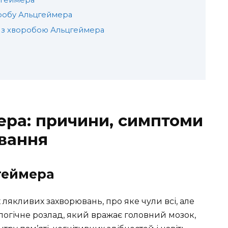
робу Альцгеймера
бі з хворобою Альцгеймера
ра: причини, симптоми
ування
геймера
лякливих захворювань, про яке чули всі, але
логічне розлад, який вражає головний мозок,