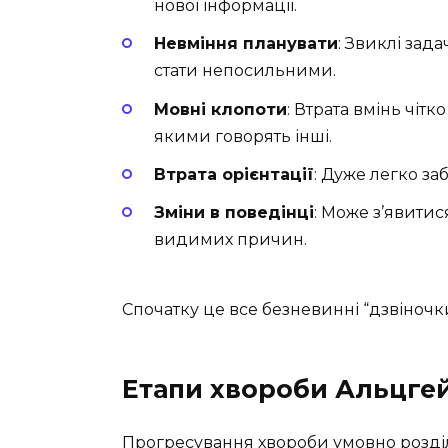
нової інформації.
Невміння планувати
: Звиклі зад
стати непосильними.
Мовні клопоти
: Втрата вмінь чіт
якими говорять інші.
Втрата орієнтації
: Дуже легко за
Зміни в поведінці
: Може з’явитис
видимих причин.
Спочатку це все безневинні “дзвіночки
Етапи хвороби Альцге
Прогресування хвороби умовно розділя