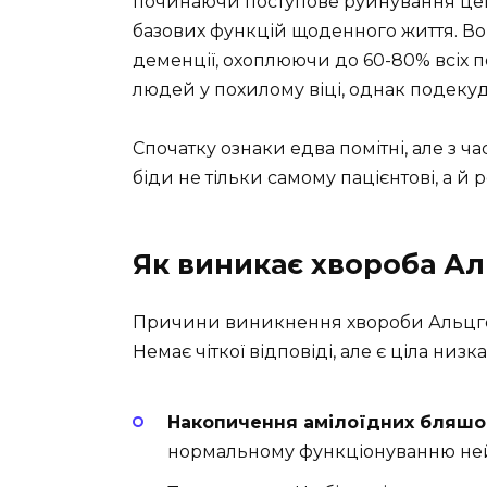
починаючи поступове руйнування центр
базових функцій щоденного життя. 
деменції, охоплюючи до 60-80% всіх 
людей у похилому віці, однак подекуд
Спочатку ознаки едва помітні, але з 
біди не тільки самому пацієнтові, а й 
Як виникає хвороба А
Причини виникнення хвороби Альцге
Немає чіткої відповіді, але є ціла ни
Накопичення амілоїдних бляшо
нормальному функціонуванню нейр