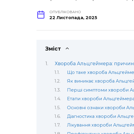
ОПУБЛІКОВАНО
22 Листопада, 2025
Зміст
Хвороба Альцгеймера: причини
Що таке хвороба Альцгейм
Як виникає хвороба Альцге
Перші симптоми хвороби А
Етапи хвороби Альцгеймер
Основні ознаки хвороби Ал
Діагностика хвороби Альцг
Лікування хвороби Альцгей
Профілактика хвороби Аль