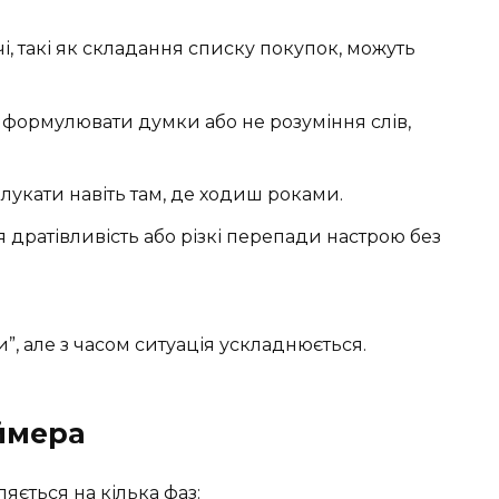
ачі, такі як складання списку покупок, можуть
ко формулювати думки або не розуміння слів,
блукати навіть там, де ходиш роками.
я дратівливість або різкі перепади настрою без
”, але з часом ситуація ускладнюється.
ймера
ється на кілька фаз: