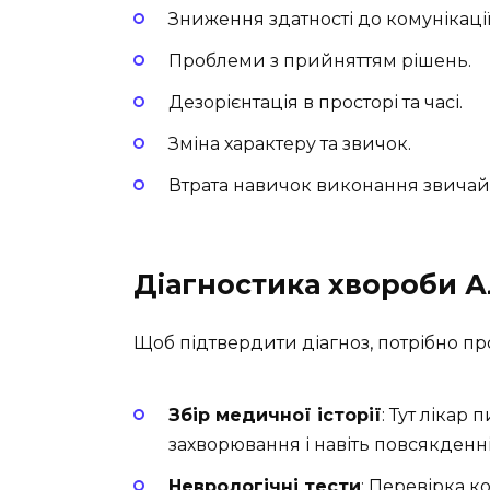
Зниження здатності до комунікації
Проблеми з прийняттям рішень.
Дезорієнтація в просторі та часі.
Зміна характеру та звичок.
Втрата навичок виконання звичай
Діагностика хвороби 
Щоб підтвердити діагноз, потрібно пр
Збір медичної історії
: Тут лікар
захворювання і навіть повсякденні
Неврологічні тести
: Перевірка к