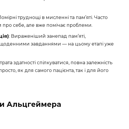
 Помірні труднощі в мисленні та пам’яті. Часто
про себе, але вже помічає проблеми.
ція)
: Вираженіший занепад пам’яті,
зі щоденними завданнями — на цьому етапі уже
Втрата здатності спілкуватися, повна залежність
росто, як для самого пацієнта, так і для його
би Альцгеймера