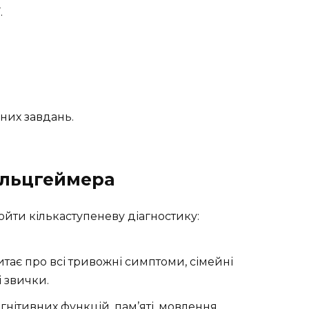
.
них завдань.
Альцгеймера
ойти кількаступеневу діагностику:
 питає про всі тривожні симптоми, сімейні
 звички.
огнітивних функцій, пам’яті, мовлення