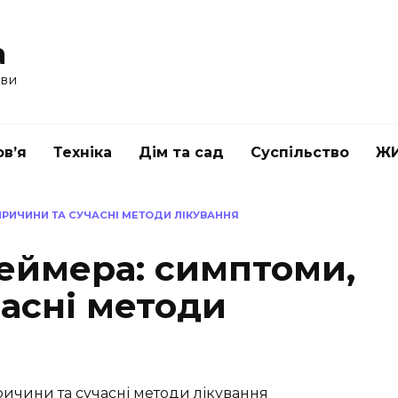
a
ави
в’я
Техніка
Дім та сад
Суспільство
Ж
ПРИЧИНИ ТА СУЧАСНІ МЕТОДИ ЛІКУВАННЯ
еймера: симптоми,
асні методи