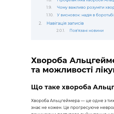
Чому важливо розуміти хво
У висновок: надія в бороть
Навігація записів
Пов’язані новини
Хвороба Альцгейме
та можливості лік
Що таке хвороба Альц
Хвороба Альцгеймера — це одне з тих 
знає не кожен. Це прогресуюче невро