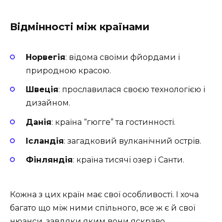
Відмінності між країнами
Норвегія
: відома своїми фйордами і
природною красою.
Швеція
: прославилася своєю технологією і
дизайном.
Данія
: країна “гюгге” та гостинності.
Ісландія
: загадковий вулканічний острів.
Фінляндія
: країна тисячі озер і Санти.
Кожна з цих країн має свої особливості. І хоча
багато що між ними спільного, все ж є й свої
нюанси, завдяки яким вони яскраво