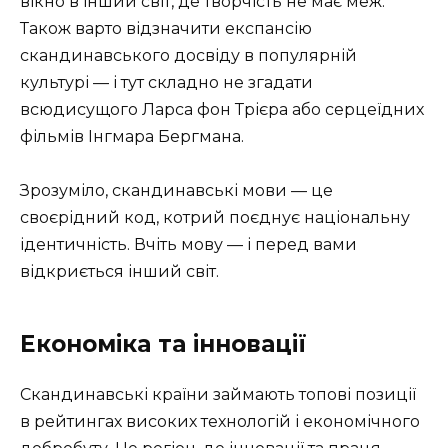
вікно в інший світ, де творчість не має меж.
Також варто відзначити експансію
скандинавського досвіду в популярній
культурі — і тут складно не згадати
всюдисущого Ларса фон Трієра або серцеїдних
фільмів Інгмара Бергмана.
Зрозуміло, скандинавські мови — це
своєрідний код, котрий поєднує національну
ідентичність. Вчіть мову — і перед вами
відкриється інший світ.
Економіка та інновації
Скандинавські країни займають топові позиції
в рейтингах високих технологій і економічного