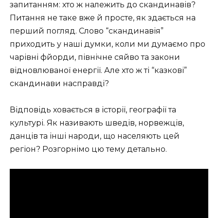
запитанням: хто ж належить до скандинавів?
Питання не таке вже й просте, як здається на
перший погляд. Слово “скандинавія”
приходить у наші думки, коли ми думаємо про
чарівні фйорди, північне сяйво та закони
відновлюваної енергії. Але хто ж ті “казкові”
скандинави насправді?
Відповідь ховається в історії, географії та
культурі. Як називають шведів, норвежців,
данців та інші народи, що населяють цей
регіон? Розгорнімо цю тему детально.