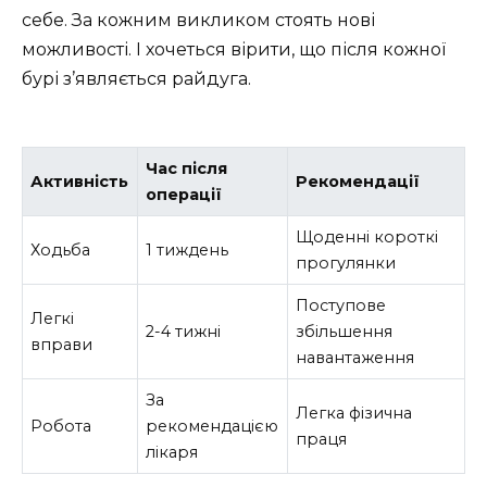
себе. За кожним викликом стоять нові
можливості. І хочеться вірити, що після кожної
бурі з’являється райдуга.
Час після
Активність
Рекомендації
операції
Щоденні короткі
Ходьба
1 тиждень
прогулянки
Поступове
Легкі
2-4 тижні
збільшення
вправи
навантаження
За
Легка фізична
Робота
рекомендацією
праця
лікаря