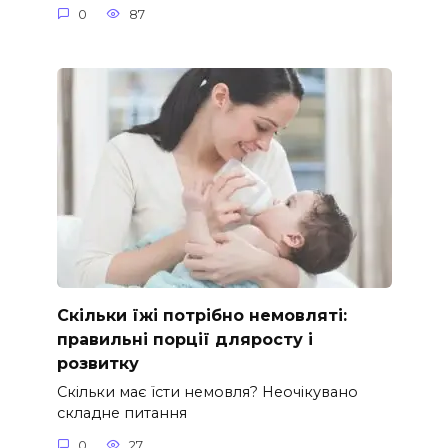
0
87
Скільки їжі потрібно немовляті:
правильні порції дляросту і
розвитку
Скільки має їсти немовля? Неочікувано
складне питання
0
27