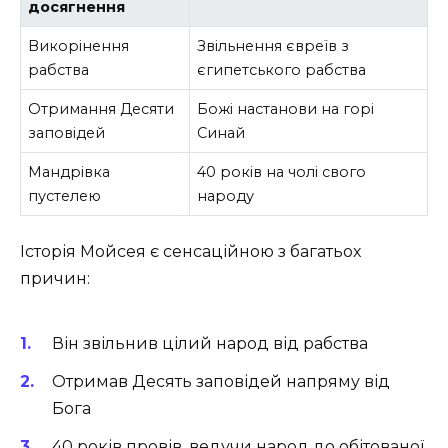
досягнення
Викорінення
Звільнення євреїв з
рабства
єгипетського рабства
Отримання Десяти
Божі настанови на горі
заповідей
Синай
Мандрівка
40 років на чолі свого
пустелею
народу
Історія Мойсея є сенсаційною з багатьох
причин:
Він звільнив цілий народ від рабства
Отримав Десять заповідей напряму від
Бога
40 років провів, ведучи народ до обітованої