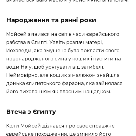
Народження та ранні роки
Мойсей з’явився на світ в часи єврейського
рабства в Єгипті. Уявіть розпач матері,
Йохаведи, яка змушена була покласти свого
новонародженого сина у кошик і пустити на
води Нілу, щоб урятувати від загибелі.
Неймовірно, але кошик з малюком знайшла
донька єгипетського фараона, яка зайнялася
його вихованням як власним нащадком.
Втеча з Єгипту
Коли Мойсей дізнався про своє справжнє
єврейське походження, це змінило його