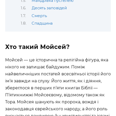
Мандрівка пустелею
Десять заповідей
Смерть
Спадщина
Хто такий Мойсей?
Мойсей — це історична та релігійна фігура, яка
нікого не залишає байдужим. Поміж
найвеличніших постатей всесвітньої історії його
ім’я завжди на слуху. Його життя, як і діяння,
збереглося в перших п’яти книгах Біблії —
П’ятикнижжі Мойсеєвому, відомому також як
Тора. Мойсея шанують як пророка, вождя і
законодавця єврейського народу, а його роль
визнається важливою й у християнстві та ісламі.