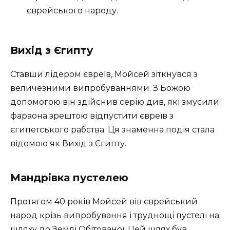
єврейського народу.
Вихід з Єгипту
Ставши лідером євреїв, Мойсей зіткнувся з
величезними випробуваннями. З Божою
допомогою він здійснив серію див, які змусили
фараона зрештою відпустити євреїв з
єгипетського рабства. Ця знаменна подія стала
відомою як Вихід з Єгипту.
Мандрівка пустелею
Протягом 40 років Мойсей вів єврейський
народ крізь випробування і труднощі пустелі на
шляху до Землі Обітованої. Цей шлях був