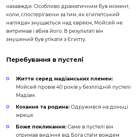
назавжди. Особливо драматичним був момент,
коли, спостерігаючи за тим, як єгипетський
наглядач знущається над євреєм, Мойсей не
витримав і вбив його. В результаті він
змушений був утікати з Єгипту.
Перебування в пустелі
Життя серед мадіамських племен:
Мойсей провів 40 років у безплідній пустелі
Мадіам.
Кохання та родина:
Одружився на доньці
жреця.
Боже покликання:
Саме в пустелі він
отримав видіння від Бога стати вождем