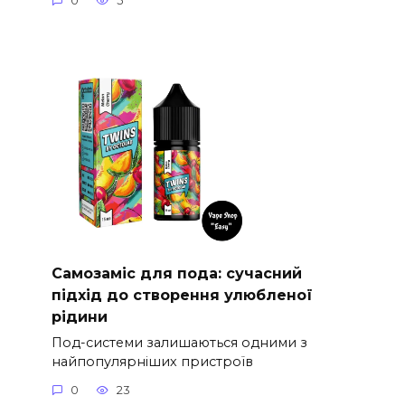
0
5
Самозаміс для пода: сучасний
підхід до створення улюбленої
рідини
Под-системи залишаються одними з
найпопулярніших пристроїв
0
23