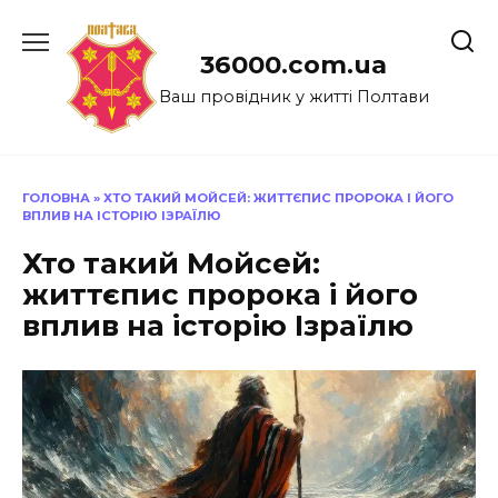
Перейти
до
36000.com.ua
вмісту
Ваш провідник у житті Полтави
ГОЛОВНА
»
ХТО ТАКИЙ МОЙСЕЙ: ЖИТТЄПИС ПРОРОКА І ЙОГО
ВПЛИВ НА ІСТОРІЮ ІЗРАЇЛЮ
Хто такий Мойсей:
життєпис пророка і його
вплив на історію Ізраїлю