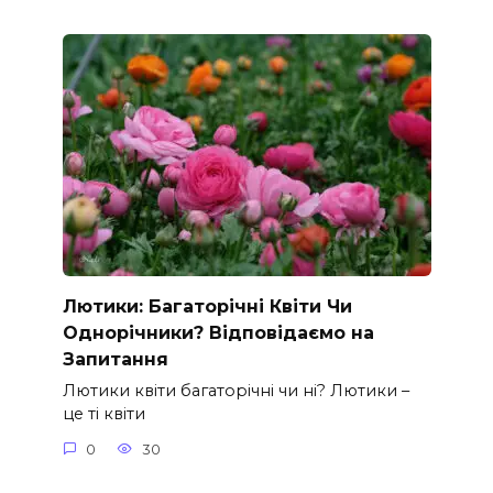
Лютики: Багаторічні Квіти Чи
Однорічники? Відповідаємо на
Запитання
Лютики квіти багаторічні чи ні? Лютики –
це ті квіти
0
30