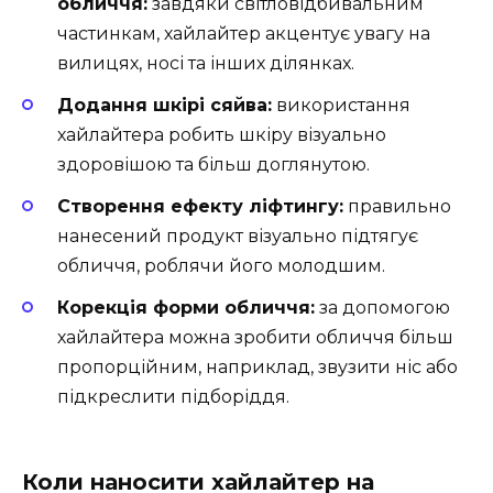
обличчя:
завдяки світловідбивальним
частинкам, хайлайтер акцентує увагу на
вилицях, носі та інших ділянках.
Додання шкірі сяйва:
використання
хайлайтера робить шкіру візуально
здоровішою та більш доглянутою.
Створення ефекту ліфтингу:
правильно
нанесений продукт візуально підтягує
обличчя, роблячи його молодшим.
Корекція форми обличчя:
за допомогою
хайлайтера можна зробити обличчя більш
пропорційним, наприклад, звузити ніс або
підкреслити підборіддя.
Коли наносити хайлайтер на