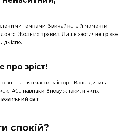
, ненаситний,
шаленими темпами. Звичайно, є й моменти
 довго. Жодних правил. Лише хаотичне і різке
видкістю.
е про зріст!
че хтось взяв частину історії. Ваша дитина
ою. Або навпаки. Знову ж таки, ніяких
ивовижний світ.
и спокій?