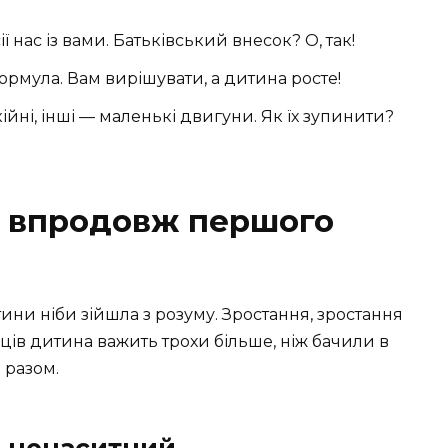
ії нас із вами. Батьківський внесок? О, так!
ормула. Вам вирішувати, а дитина росте!
кійні, інші — маленькі двигуни. Як їх зупинити?
а впродовж першого
ини ніби зійшла з розуму. Зростання, зростання
сяців дитина важить трохи більше, ніж бачили в
 разом.