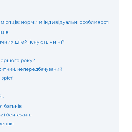
місяців: норми й індивідуальні особливості
яців
них дітей: існують чи ні?
першого року?
аситний, непередбачуваний
зріст!
й…
я батьків
ує і бентежить
кенція