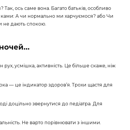
я? Так, ось саме вона. Багато батьків, особливо
ками: А чи нормально ми харчуємося? або Чи
и не дають спокою.
 ночей…
н рух, усмішка, активність. Це більше скаже, ніж
юка — це індикатор здоров’я. Трохи щастя для
іноді доцільно звернутися до педіатра. Для
альність. Не варто порівнювати з іншими.