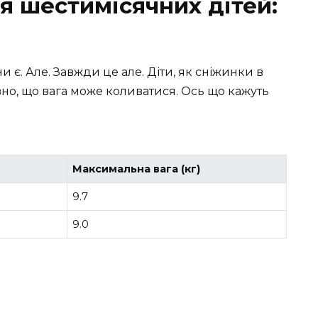
я шестимісячних дітей:
и є. Але. Завжди це але. Діти, як сніжинки в
вно, що вага може коливатися. Ось що кажуть
Максимальна вага (кг)
9.7
9.0