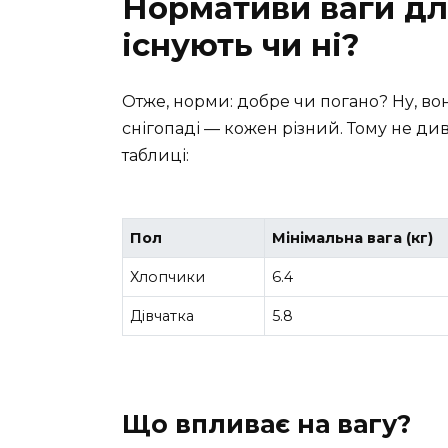
Нормативи ваги дл
існують чи ні?
Отже, норми: добре чи погано? Ну, вон
снігопаді — кожен різний. Тому не ди
таблиці:
Пол
Мінімальна вага (кг)
Хлопчики
6.4
Дівчатка
5.8
Що впливає на вагу?