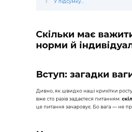
У підсумку…
Скільки має важити
норми й індивідуал
Вступ: загадки ваги
Дивно, як швидко наші крихітки ростут
вже сто разів задаєтеся питанням:
скі
це питання зачаровує. Бо вага — не про