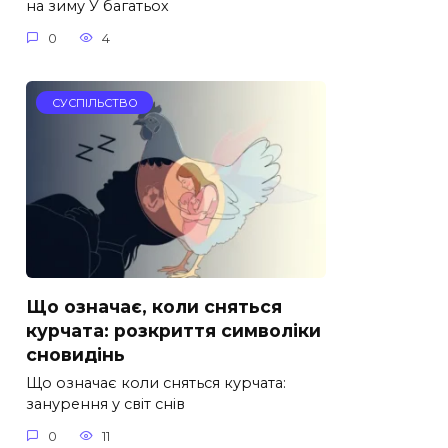
на зиму У багатьох
0
4
СУСПІЛЬСТВО
Що означає, коли сняться
курчата: розкриття символіки
сновидінь
Що означає коли сняться курчата:
занурення у світ снів
0
11