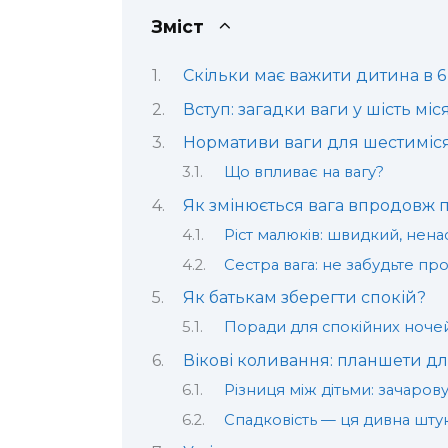
Зміст
Скільки має важити дитина в 6 
Вступ: загадки ваги у шість міс
Нормативи ваги для шестимісяч
Що впливає на вагу?
Як змінюється вага впродовж 
Ріст малюків: швидкий, нен
Сестра вага: не забудьте про 
Як батькам зберегти спокій?
Поради для спокійних ноче
Вікові коливання: планшети дл
Різниця між дітьми: зачаров
Спадковість — ця дивна шту