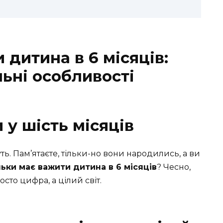
 дитина в 6 місяців:
ьні особливості
 у шість місяців
ь. Пам’ятаєте, тільки-но вони народились, а ви
льки має важити дитина в 6 місяців
? Чесно,
сто цифра, а цілий світ.