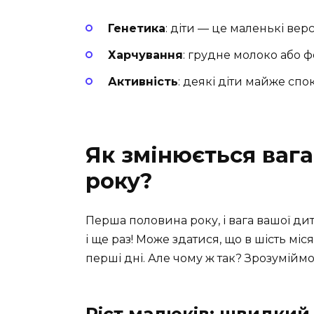
Генетика
: діти — це маленькі верс
Харчування
: грудне молоко або ф
Активність
: деякі діти майже спо
Як змінюється ваг
року?
Перша половина року, і вага вашої дит
і ще раз! Може здатися, що в шість мі
перші дні. Але чому ж так? Зрозуміймо