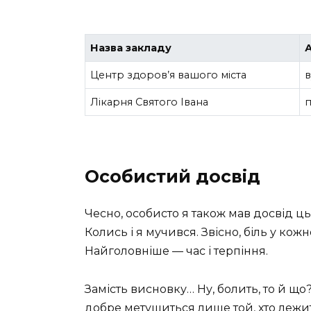
Назва закладу
Центр здоров’я вашого міста
в
Лікарня Святого Івана
п
Особистий досвід
Чесно, особисто я також мав досвід цьо
Колись і я мучився. Звісно, біль у ко
Найголовніше — час і терпіння.
Замість висновку… Ну, болить, то й що
добре метушиться лише той, хто лежи