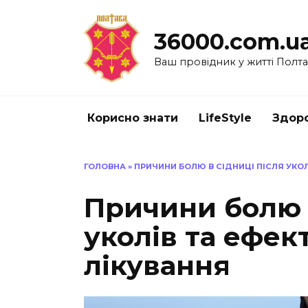
Перейти
до
36000.com.u
вмісту
Ваш провідник у житті Полт
Корисно знати
LifeStyle
Здоро
ГОЛОВНА
»
ПРИЧИНИ БОЛЮ В СІДНИЦІ ПІСЛЯ УКОЛ
Причини болю в
уколів та ефек
лікування