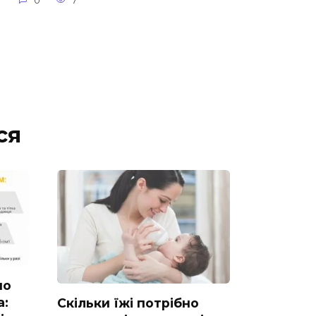
0
7
ся
но
а:
Скільки їжі потрібно