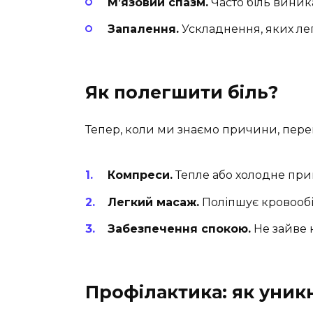
М’язовий спазм.
Часто біль виника
Запалення.
Ускладнення, яких ле
Як полегшити біль?
Тепер, коли ми знаємо причини, пере
Компреси.
Тепле або холодне при
Легкий масаж.
Поліпшує кровообі
Забезпечення спокою.
Не зайве 
Профілактика: як уник