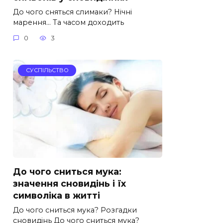
До чого сняться слимаки? Нічні
марення… Та часом доходить
0
3
СУСПІЛЬСТВО
До чого сниться мука:
значення сновидінь і їх
символіка в житті
До чого сниться мука? Розгадки
сновидінь До чого сниться мука?