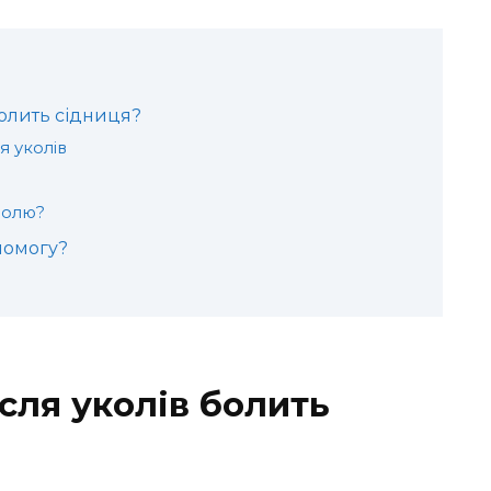
болить сідниця?
я уколів
болю?
помогу?
сля уколів болить