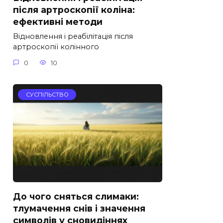
після артроскопії коліна:
ефективні методи
Відновлення і реабілітація після
артроскопії колінного
0
10
СУСПІЛЬСТВО
До чого сняться слимаки:
тлумачення снів і значення
символів у сновидіннях