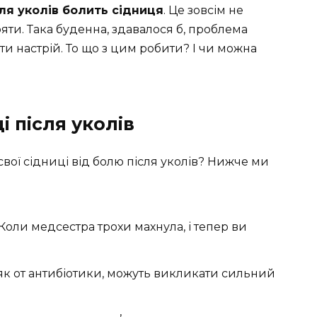
ля уколів болить сідниця
. Це зовсім не
ояти. Така буденна, здавалося б, проблема
ти настрій. То що з цим робити? І чи можна
 після уколів
свої сідниці від болю після уколів? Нижче ми
Коли медсестра трохи махнула, і тепер ви
 як от антибіотики, можуть викликати сильний