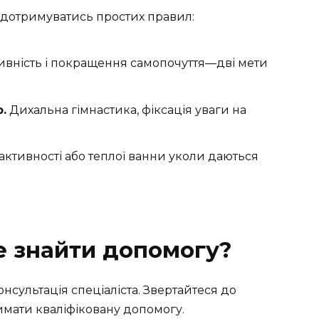
о дотримуватись простих правил:
вність і покращення самопочуття—дві мети
.
Дихальна гімнастика, фіксація уваги на
 активності або теплої ванни уколи даються
е знайти допомогу?
онсультація спеціаліста. Звертайтеся до
римати кваліфіковану допомогу.