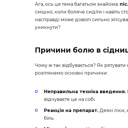
Ага, ось ця тема багатьом знайома:
піс
смішно, коли боляче сидіти і навіть ст
насправді може доволі сильно зіпсува
уникнути?
Причини болю в сідниці
Чому ж так відбувається? Як рятувати 
розглянемо основні причини:
Неправильна техніка введення.
відчуваєте це на собі.
Реакція на препарат.
Деякі ліки,
біль.