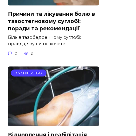
Причини та лікування болю в
тазостегновому суглобі:
поради та рекомендації
Біль в тазобедренному суглобі:
правда, яку ви не хочете
0
9
СУСПІЛЬСТВО
Відновлення і реабілітація