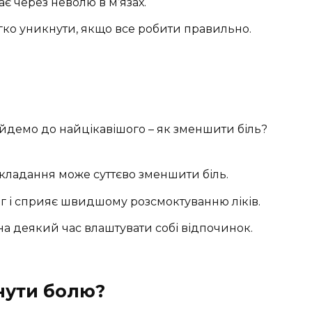
є через неволю в м’язах.
гко уникнути, якщо все робити правильно.
йдемо до найцікавішого – як зменшити біль?
кладання може суттєво зменшити біль.
г і сприяє швидшому розсмоктуванню ліків.
на деякий час влаштувати собі відпочинок.
нути болю?