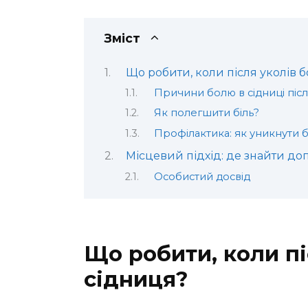
Зміст
Що робити, коли після уколів 
Причини болю в сідниці післ
Як полегшити біль?
Профілактика: як уникнути 
Місцевий підхід: де знайти до
Особистий досвід
Що робити, коли пі
сідниця?