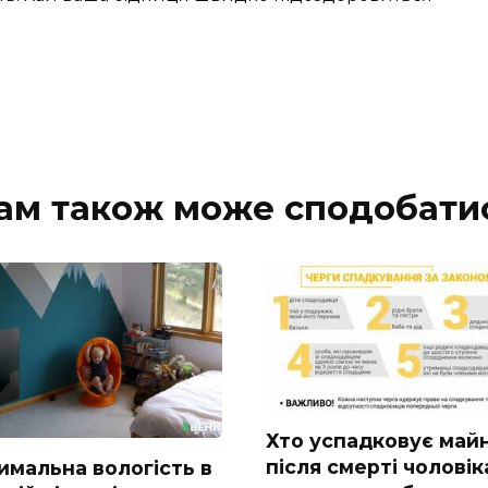
ам також може сподобати
Хто успадковує май
після смерті чоловік
имальна вологість в