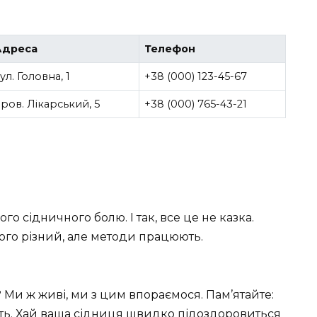
Адреса
Телефон
ул. Головна, 1
+38 (000) 123-45-67
ров. Лікарський, 5
+38 (000) 765-43-21
го сідничного болю. І так, все це не казка.
жного різний, але методи працюють.
? Ми ж живі, ми з цим впораємося. Пам’ятайте:
ть. Хай ваша сідниця швидко підоздоровиться