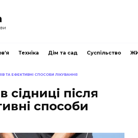
a
ави
в’я
Техніка
Дім та сад
Суспільство
Ж
ІВ ТА ЕФЕКТИВНІ СПОСОБИ ЛІКУВАННЯ
 сідниці після
тивні способи