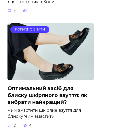
для городників Коли
0
5
КОРИСНО ЗНАТИ
Оптимальний засіб для
блиску шкіряного взуття: як
вибрати найкращий?
Чим змастити шкіряне взуття для
блиску Чим змастити
0
9