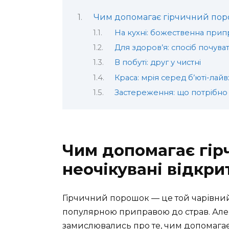
Чим допомагає гірчичний поро
На кухні: божественна прип
Для здоров’я: спосіб почув
В побуті: друг у чистні
Краса: мрія серед б’юті-лайв
Застереження: що потрібно
Чим допомагає гір
неочікувані відкри
Гірчичний порошок — це той чарівний
популярною приправою до страв. Але
замислювались про те, чим допомага