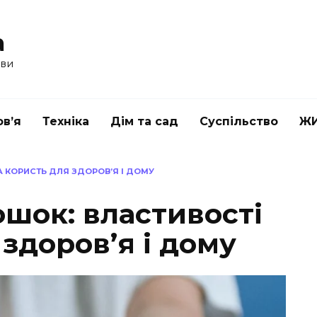
a
ави
в’я
Техніка
Дім та сад
Суспільство
Ж
А КОРИСТЬ ДЛЯ ЗДОРОВ’Я І ДОМУ
шок: властивості
 здоров’я і дому