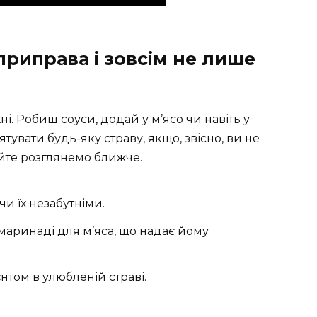
приправа і зовсім не лише
і. Робиш соуси, додай у м’ясо чи навіть у
тувати будь-яку страву, якщо, звісно, ви не
айте розглянемо ближче.
чи їх незабутніми.
аринаді для м’яса, що надає йому
нтом в улюбленій страві.