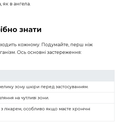
 як в ангела.
ібно знати
 підходить кожному. Подумайте, перш ніж
ганізм. Ось основні застереження:
елику зону шкіри перед застосуванням.
ляння на чутливі зони.
 з лікарем, особливо якщо маєте хронічні