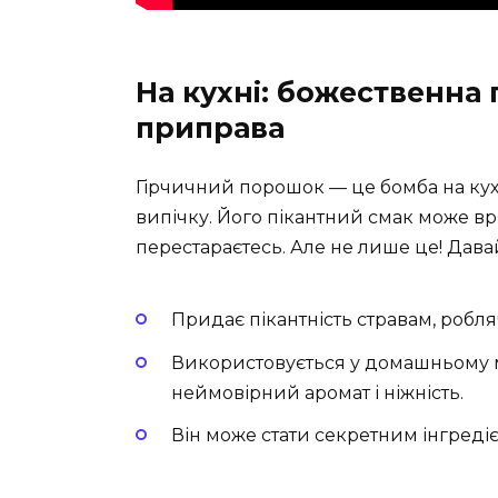
На кухні: божественна 
приправа
Гірчичний порошок — це бомба на кухн
випічку. Його пікантний смак може вря
перестараєтесь. Але не лише це! Дав
Придає пікантність стравам, робля
Використовується у домашньому м
неймовірний аромат і ніжність.
Він може стати секретним інгредіє