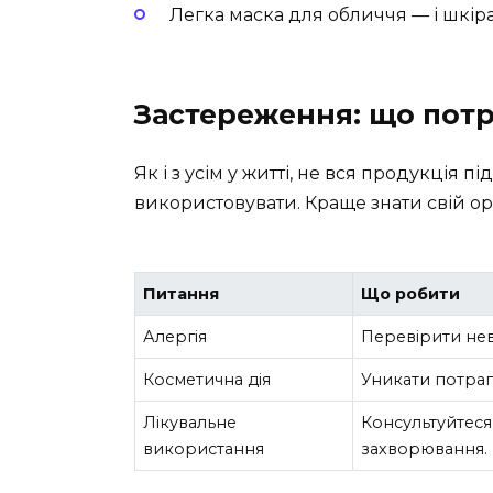
Легка маска для обличчя — і шкіра,
Застереження: що потр
Як і з усім у житті, не вся продукція
використовувати. Краще знати свій ор
Питання
Що робити
Алергія
Перевірити нев
Косметична дія
Уникати потрап
Лікувальне
Консультуйтеся
використання
захворювання.