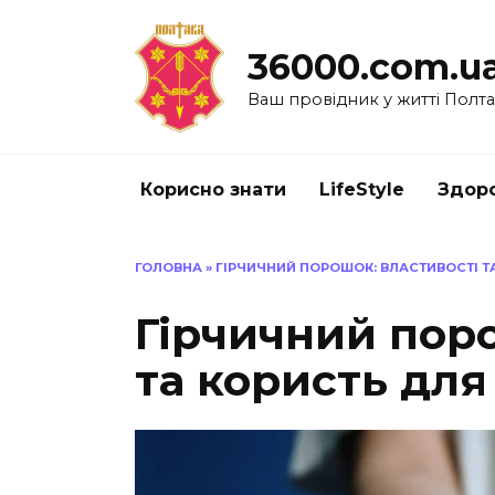
Перейти
до
36000.com.u
вмісту
Ваш провідник у житті Полт
Корисно знати
LifeStyle
Здоро
ГОЛОВНА
»
ГІРЧИЧНИЙ ПОРОШОК: ВЛАСТИВОСТІ Т
Гірчичний поро
та користь для