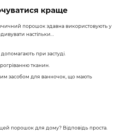
почуватися краще
 Гірчичний порошок здавна використовують у
 здивувати настільки…
 допомагають при застуді.
прогріванню тканин.
им засобом для ванночок, що мають
и цей порошок для дому? Відповідь проста.