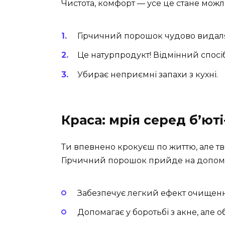
Чистота, комфорт — усе це стане мож
Гірчичний порошок чудово видаля
Це натурпродукт! Відмінний спосі
Убирає неприємні запахи з кухні.
Краса: мрія серед б’ют
Ти впевнено крокуєш по життю, але тв
Гірчичний порошок прийде на допомо
Забезпечує легкий ефект очищенн
Допомагає у боротьбі з акне, але 