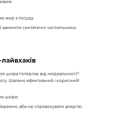
ливим.
є жир з посуду.
б замінити синтетичні чистильники.
і-лайвхаків
оя шкіра потерпає від неідеальності?
гу. Шалено ефективний і корисний!
я шкіри.
обережно, аби не спровокувати алергію.