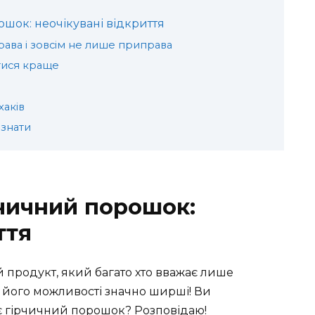
шок: неочікувані відкриття
рава і зовсім не лише приправа
атися краще
хаків
 знати
чичний порошок:
ття
 продукт, який багато хто вважає лише
 його можливості значно ширші! Ви
є гірчичний порошок? Розповідаю!