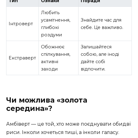
Тип
Ознаки
Поради
Любить
усамітнення,
Знайдите час для
Інтроверт
глибокі
себе. Це важливо.
роздуми
Обожнює
Залишайтеся
спілкування,
собою, але іноді
Екстраверт
активні
дайте собі
заходи
відпочити.
Чи можлива «золота
середина»?
Амбіверт — це той, хто може поєднувати обидві
риси. Інколи хочеться тиші, а інколи галасу.