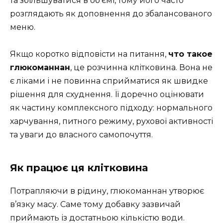
та збільшуватися в об’ємі, тому його часто
розглядають як доповнення до збалансованого
меню.
Якщо коротко відповісти на питання,
что такое
глюкоманнан
, це розчинна клітковина. Вона не
є ліками і не повинна сприйматися як швидке
рішення для схуднення. Її доречно оцінювати
як частину комплексного підходу: нормального
харчування, питного режиму, рухової активності
та уваги до власного самопочуття.
Як працює ця клітковина
Потрапляючи в рідину, глюкоманнан утворює
в’язку масу. Саме тому добавку зазвичай
приймають із достатньою кількістю води.