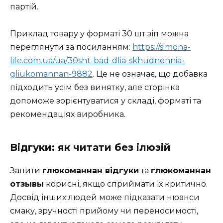
партій.
Приклад товару у форматі 30 шт зіп можна
переглянути за посиланням:
https://simona-
life.com.ua/ua/30sht-bad-dlia-skhudnennia-
gliukomannan-9882
. Це не означає, що добавка
підходить усім без винятку, але сторінка
допоможе зорієнтуватися у складі, форматі та
рекомендаціях виробника.
Відгуки: як читати без ілюзій
Запити
глюкоманнан відгуки
та
глюкоманнан
отзывы
корисні, якщо сприймати їх критично.
Досвід інших людей може підказати нюанси
смаку, зручності прийому чи переносимості,