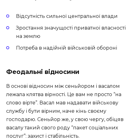
Відсутність сильної центральної влади
Зростання значущості приватної власності
на землю
Потреба в надійній військовій обороні
Феодальні відносини
В основі відносин між сеньйором і васалом
лежала клятва вірності. Це вам не просто “на
слово вірте”. Васал мав надавати військову
службу і бути вірним, наче кінь своєму
господарю. Сеньйор же, у свою чергу, обіцяв
васалу такий свого роду “пакет соціальних
послуг”: захист і стабільність.