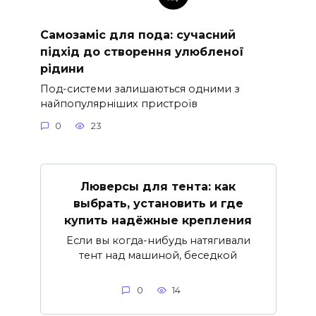
Самозаміс для пода: сучасний
підхід до створення улюбленої
рідини
Под-системи залишаються одними з
найпопулярніших пристроїв
0
23
Люверсы для тента: как
выбрать, установить и где
купить надёжные крепления
Если вы когда-нибудь натягивали
тент над машиной, беседкой
0
14