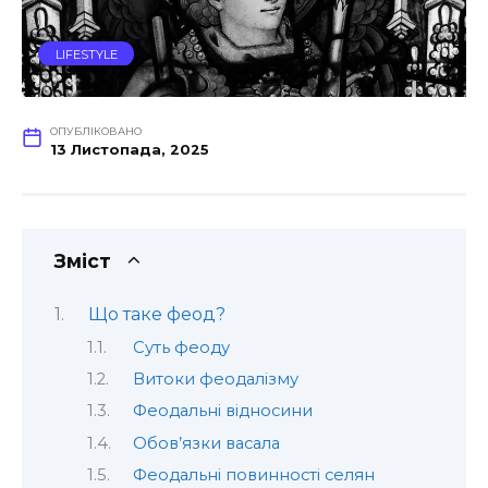
LIFESTYLE
ОПУБЛІКОВАНО
13 Листопада, 2025
Зміст
Що таке феод?
Суть феоду
Витоки феодалізму
Феодальні відносини
Обов’язки васала
Феодальні повинності селян