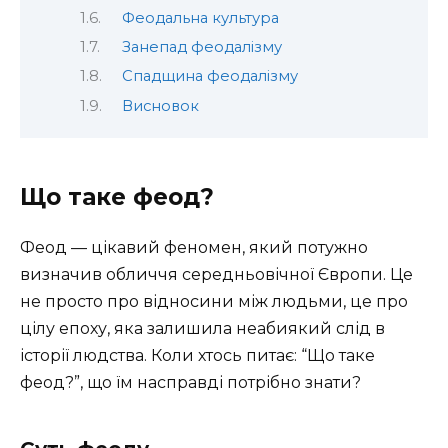
Феодальна культура
Занепад феодалізму
Спадщина феодалізму
Висновок
Що таке феод?
Феод — цікавий феномен, який потужно
визначив обличчя середньовічної Європи. Це
не просто про відносини між людьми, це про
цілу епоху, яка залишила неабиякий слід в
історії людства. Коли хтось питає: “Що таке
феод?”, що їм насправді потрібно знати?