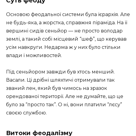
Суть феоду
Основою феодальної системи була ієрархія. Але
не будь-яка, а жорстка, справжня піраміда. На її
вершині сидів сеньйор — не просто володар
землі, а такий собі місцевий “шеф”, що керував
усім навкруги. Недарма ж у них було стільки
влади і можливостей.
Під сеньйором завжди був хтось менший.
Васали. Ці дрібні шляхтичі отримували так
званий лен, який був чимось на зразок
орендованої території. Але не думайте, що це
було за “просто так”. О ні, вони платили “лєсу”
своєю службою.
Витоки феодалізму