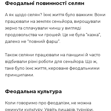
Феодальні повинності селян
А як щодо селян? Їхнє життя було важким. Вони
працювали на землях сеньйора, вирощували
зерно та сплачували чинш у вигляді
продовольства чи грошей. Це не була “казка”,
далеко не “повний фарш”.
Також селяни працювали на панщині й часто
відбивали різні роботи для сеньйора. Що ж,
таке було їхнє життя, кероване феодальними
принципами.
Феодальна культура
Коли говоримо про феодалізм, не можна
оминути культуру. Уявіть лицарів, турніри,