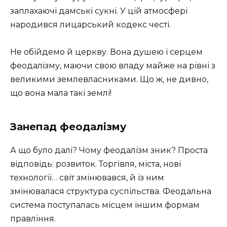
заплахаючі дамські сукні. У цій атмосфері
народився лицарський кодекс честі.
Не обійдемо й церкву. Вона душею і серцем
феодалізму, маючи свою владу майже на рівні з
великими землевласниками. Що ж, не дивно,
що вона мала такі землі!
Занепад феодалізму
А що було далі? Чому феодалізм зник? Проста
відповідь: розвиток. Торгівля, міста, нові
технології… світ змінювався, й із ним
змінювалася структура суспільства. Феодальна
система поступалась місцем іншим формам
правління.