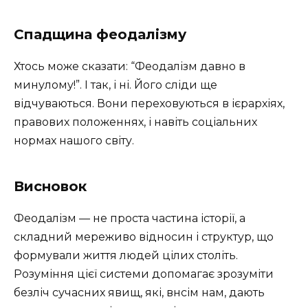
Спадщина феодалізму
Хтось може сказати: “Феодалізм давно в
минулому!”. І так, і ні. Його сліди ще
відчуваються. Вони переховуються в ієрархіях,
правових положеннях, і навіть соціальних
нормах нашого світу.
Висновок
Феодалізм — не проста частина історії, а
складний мереживо відносин і структур, що
формували життя людей цілих століть.
Розуміння цієї системи допомагає зрозуміти
безліч сучасних явищ, які, внcім нам, дають