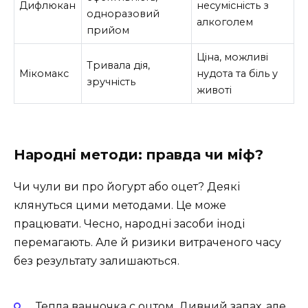
Дифлюкан
несумісність з
одноразовий
алкоголем
прийом
Ціна, можливі
Тривала дія,
Мікомакс
нудота та біль у
зручність
животі
Народні методи: правда чи міф?
Чи чули ви про йогурт або оцет? Деякі
клянуться цими методами. Це може
працювати. Чесно, народні засоби іноді
перемагають. Але й ризики витраченого часу
без результату залишаються.
Тепла ванночка с оцтом. Дивний запах, але