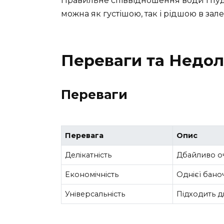
Правильне співвідношення води і пудри
можна як густішою, так і рідшою в зал
Переваги та Недол
Переваги
Перевага
Опис
Делікатність
Дбайливо о
Економічність
Однієї бано
Універсальність
Підходить д