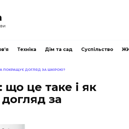
a
ави
в’я
Техніка
Дім та сад
Суспільство
Ж
ОНА ПОКРАЩУЄ ДОГЛЯД ЗА ШКІРОЮ?
 що це таке і як
 догляд за