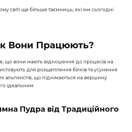
ьому світі ще більше таємниць, які ми сьогодні
Як Вони Працюють?
те, що вони мають відношення до процесів на
ористовують для розщеплення білків та усунення
их альпіністів, що піднімаються на вершину
го ідеальним.
имна Пудра від Традиційного