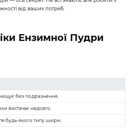
 — ось секрет. Не всі знають, але робити її
ежності від ваших потреб.
іки Ензимної Пудри
чищує без подразнення.
чки вистачає надовго.
ля будь-якого типу шкіри.