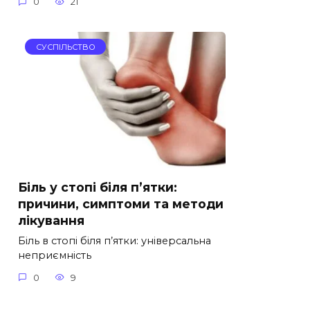
0
21
СУСПІЛЬСТВО
Біль у стопі біля п’ятки:
причини, симптоми та методи
лікування
Біль в стопі біля п’ятки: універсальна
неприємність
0
9