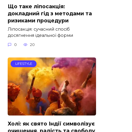
Що таке ліпосакція:
докладний гід з методами та
ризиками процедури
Ліпосакція: сучасний спосіб
досягнення ідеальної форми
0
20
LIFESTYLE
Холі: як свято Індії символізує
очищення, радість та свободу