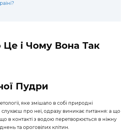
раїні?
 Це і Чому Вона Так
ної Пудри
тології, яке змішало в собі природні
и слухаєш про неї, одразу виникає питання: а що
 що в контакті з водою перетворюється в ніжну
днень та ороговілих клітин.