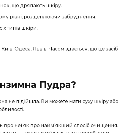
нок, що дряпають шкіру.
ому рівні, розщеплюючи забруднення.
іх типів шкіри.
 Київ, Одеса, Львів. Часом здається, що це засіб
Ензимна Пудра?
она не підійшла. Ви можете мати суху шкіру або
обливості.
рять про неї як про найм’якший спосіб очищення.