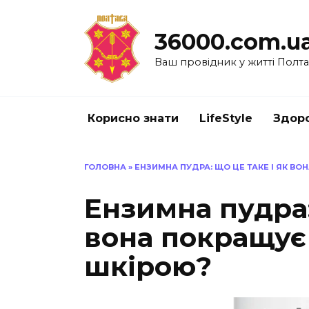
Перейти
до
36000.com.u
вмісту
Ваш провідник у житті Полт
Корисно знати
LifeStyle
Здоро
ГОЛОВНА
»
ЕНЗИМНА ПУДРА: ЩО ЦЕ ТАКЕ І ЯК В
Ензимна пудра:
вона покращує
шкірою?