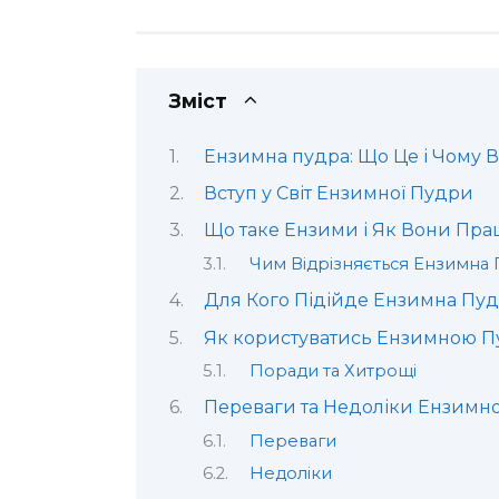
Зміст
Ензимна пудра: Що Це і Чому 
Вступ у Світ Ензимної Пудри
Що таке Ензими і Як Вони Пр
Чим Відрізняється Ензимна
Для Кого Підійде Ензимна Пу
Як користуватись Ензимною 
Поради та Хитрощі
Переваги та Недоліки Ензимн
Переваги
Недоліки