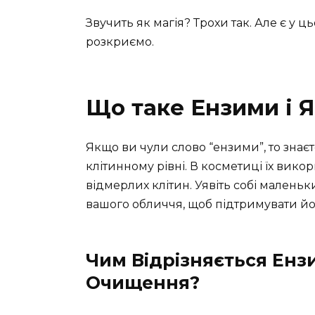
Звучить як магія? Трохи так. Але є у ц
розкриємо.
Що таке Ензими і 
Якщо ви чули слово “ензими”, то знає
клітинному рівні. В косметиці їх вик
відмерлих клітин. Уявіть собі маленьк
вашого обличчя, щоб підтримувати йо
Чим Відрізняється Енз
Очищення?