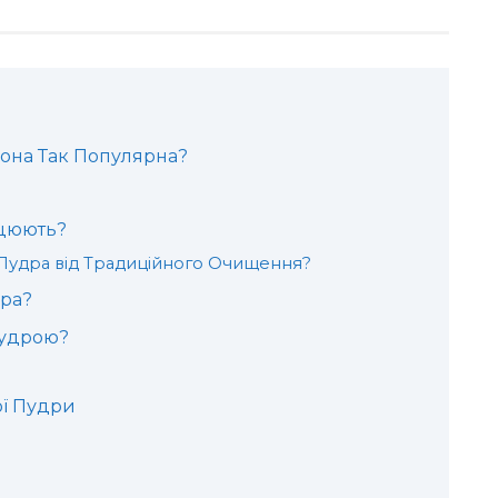
Вона Так Популярна?
ацюють?
 Пудра від Традиційного Очищення?
дра?
Пудрою?
ої Пудри