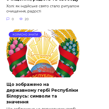
Холі: як індійське свято стало ритуалом
очищення, радості
0
20
КОРИСНО ЗНАТИ
Що зображено на
державному гербі Республіки
Білорусь: символи та
значення
Що зображено на державному гербі