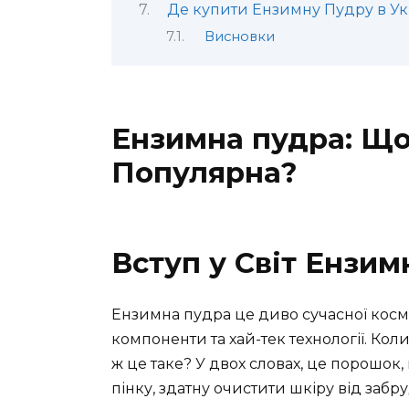
Де купити Ензимну Пудру в Ук
Висновки
Ензимна пудра: Що
Популярна?
Вступ у Світ Ензим
Ензимна пудра це диво сучасної косме
компоненти та хай-тек технології. Кол
ж це таке? У двох словах, це порошок,
пінку, здатну очистити шкіру від забру