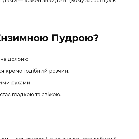
лі дами — кожен знайде в цьому засобі щось
 Ензимною Пудрою?
 на долоню.
ся кремоподібний розчин.
ими рухами.
стає гладкою та свіжою.