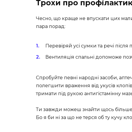
Трохи про профілакти
Чесно, що краще не впускати цих мали
пара порад:
Перевіряй усі сумки та речі після
Вентиляція спальні допоможе поз
Спробуйте певні народні засоби, аптечн
полегшити враження від укусів клопів.
тримати під рукою антигістамінну маз
Ти завжди можеш знайти щось більше, 
Бо я би ні за що не терся об ту кучу кло