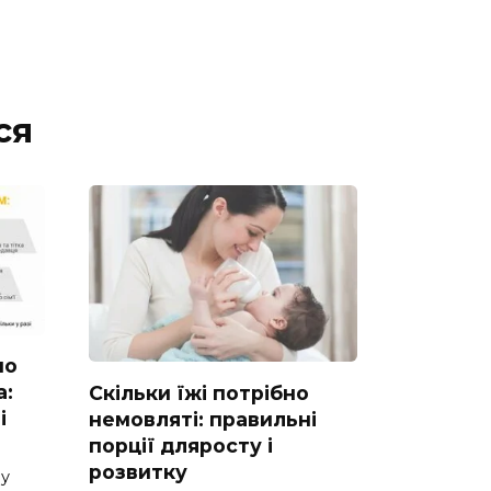
ся
но
а:
Скільки їжі потрібно
і
немовляті: правильні
порції дляросту і
розвитку
ну