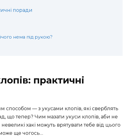
тичні поради
ічого нема під рукою?
лопів: практичні
м способом — з укусами клопів, які сверблять
разд, що тепер? Чим мазати укуси клопів, аби не
невеликі хакі можуть врятувати тебе від цього
 може ще чогось…