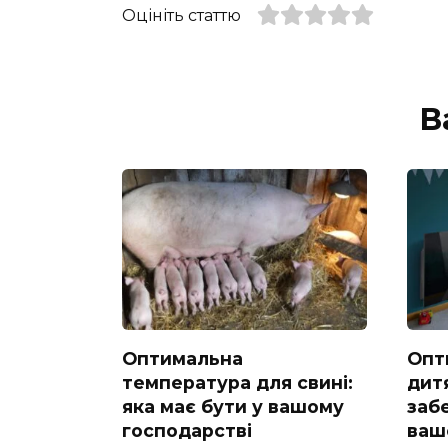
Оцініть статтю
В
Оптимальна
Опт
температура для свині:
дитя
яка має бути у вашому
заб
господарстві
ваш