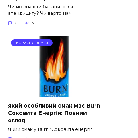
Чи можна їсти банани після
апендициту? Чи варто нам
0
5
КОРИСНО ЗНАТИ
який особливий смак має Burn
Соковита Енергія: Повний
огляд
Який смак у Burn “Соковита енергія”