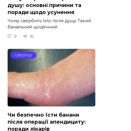
душу: основні причини та
поради щодо усунення
Чому свербить тіло після душу Такий
банальний щоденний
0
10
LIFESTYLE
Чи безпечно їсти банани
після операції апендициту:
поради лікарів