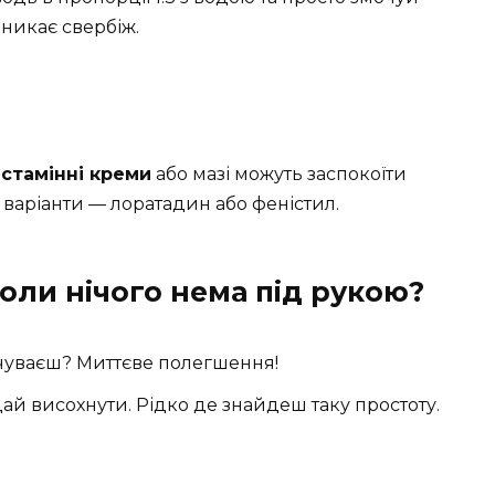
никає свербіж.
істамінні креми
або мазі можуть заспокоїти
 варіанти — лоратадин або феністил.
оли нічого нема під рукою?
дчуваєш? Миттєве полегшення!
дай висохнути. Рідко де знайдеш таку простоту.