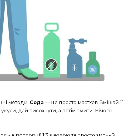
шні методи.
Сода
— це просто мастхев. Змішай її
укуси, дай висохнути, а потім змити. Нічого
водь в пропорції 1:3 з водою та просто змочуй