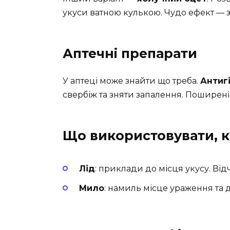
укуси ватною кулькою. Чудо ефект — з
Аптечні препарати
У аптеці може знайти що треба.
Антиг
свербіж та зняти запалення. Поширені
Що використовувати, к
Лід
: приклади до місця укусу. Ві
Мило
: намиль місце ураження та 