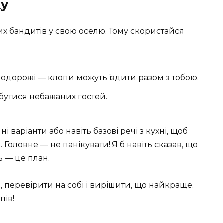
ку
х бандитів у свою оселю. Тому скористайся
 подорожі — клопи можуть їздити разом з тобою.
бутися небажаних гостей.
і варіанти або навіть базові речі з кухні, щоб
 Головне — не панікувати! Я б навіть сказав, що
ь — це план.
перевірити на собі і вирішити, що найкраще.
пів!