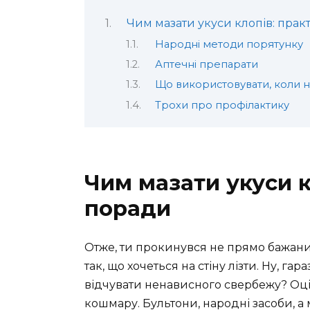
Чим мазати укуси клопів: прак
Народні методи порятунку
Аптечні препарати
Що використовувати, коли н
Трохи про профілактику
Чим мазати укуси к
поради
Отже, ти прокинувся не прямо бажани
так, що хочеться на стіну лізти. Ну, га
відчувати ненависного свербежу? Оці 
кошмару. Бультони, народні засоби, а