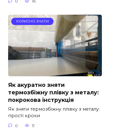
0
16
КОРИСНО ЗНАТИ
Як акуратно зняти
термозбіжну плівку з металу:
покрокова інструкція
Як зняти термозбіжну плівку з металу:
прості кроки
0
11