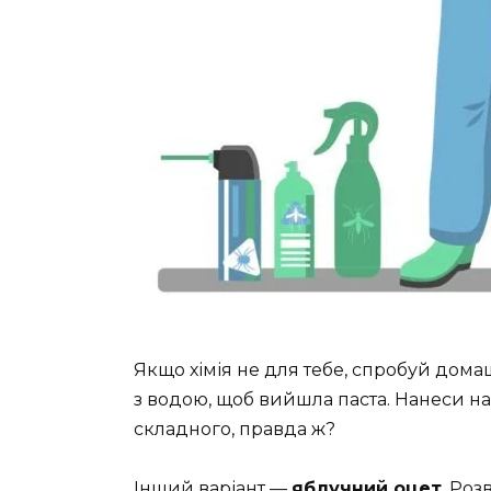
Якщо хімія не для тебе, спробуй дома
з водою, щоб вийшла паста. Нанеси на 
складного, правда ж?
Інший варіант —
яблучний оцет
. Роз