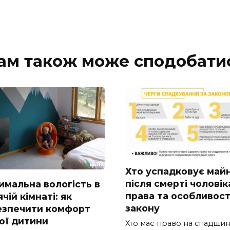
ам також може сподобати
Хто успадковує май
після смерті чоловік
имальна вологість в
права та особливост
чій кімнаті: як
закону
езпечити комфорт
ої дитини
Хто має право на спадщи