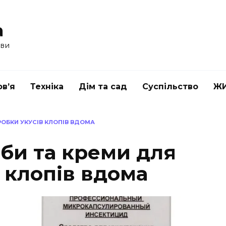
a
ави
в’я
Техніка
Дім та сад
Суспільство
Ж
РОБКИ УКУСІВ КЛОПІВ ВДОМА
би та креми для
 клопів вдома