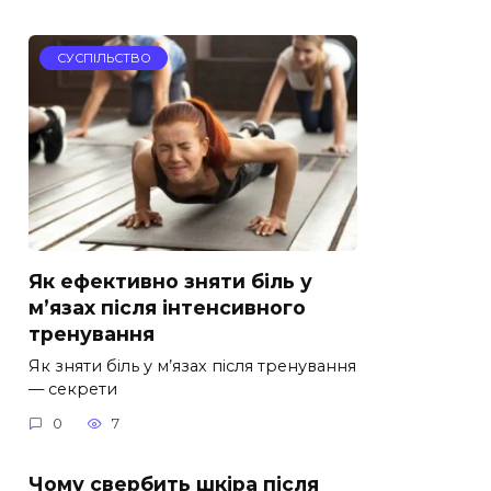
СУСПІЛЬСТВО
Як ефективно зняти біль у
м’язах після інтенсивного
тренування
Як зняти біль у м’язах після тренування
— секрети
0
7
Чому свербить шкіра після