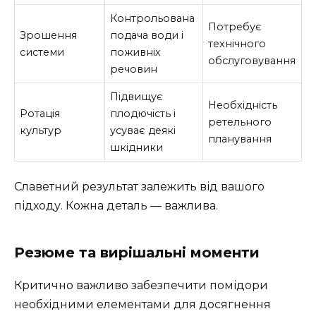
Контрольована
Потребує
Зрошення
подача води і
технічного
системи
поживніх
обслуговування
речовин
Підвищує
Необхідність
Ротація
плодючість і
ретельного
культур
усуває деякі
планування
шкідники
Славетний результат залежить від вашого
підходу. Кожна деталь — важлива.
Резюме та вирішальні моменти
Критично важливо забезпечити помідори
необхідними елементами для досягнення