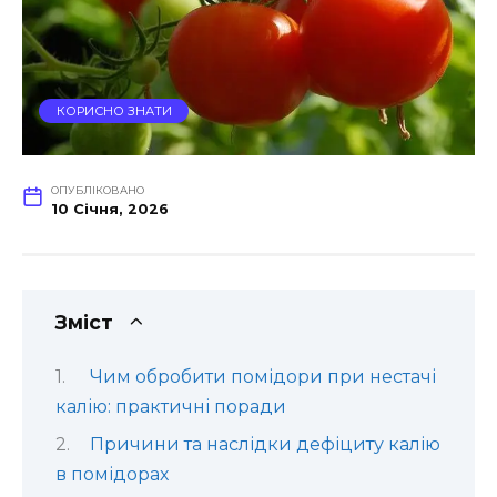
КОРИСНО ЗНАТИ
ОПУБЛІКОВАНО
10 Січня, 2026
Зміст
Чим обробити помідори при нестачі
калію: практичні поради
Причини та наслідки дефіциту калію
в помідорах