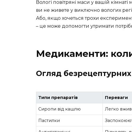
Вологі повітряні маси у вашій кімнаті
ви не живете у виключно вологих рег
Або, якщо хочеться трохи експеримент
– це може допомогти утримати потрібн
Медикаменти: коли
Огляд безрецептурних
Типи препаратів
Переваги
Сиропи від кашлю
Легко вжив
Пастилки
Заспокоюют
Антигістамінні
Підходять 