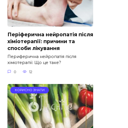
Періферична нейропатія після
хіміотерапії: причини та
способи лікування
Периферична нейропатія після
хіміотерапії: Що це таке?
0
12
КОРИСНО ЗНАТИ