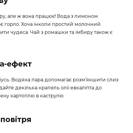
ву
ру, але ж вона працює! Вода з лимоном
є горло. Хоча інколи простий молочний
ти чудеса. Чай з ромашки та імбиру також є
на-ефект
абусь. Водяна пара допомагає розм’якшити слиз
дайте декілька крапель олії евкаліпта до
рену картоплю в каструлю.
 повітря