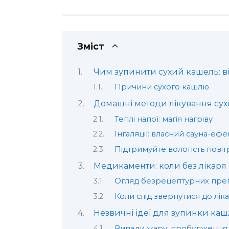
Зміст
Чим зупинити сухий кашель: в
Причини сухого кашлю
Домашні методи лікування су
Теплі напої: магія нагріву
Інгаляції: власний сауна-ефе
Підтримуйте вологість повіт
Медикаменти: коли без лікаря 
Огляд безрецептурних преп
Коли слід звернутися до лік
Незвичні ідеї для зупинки ка
Випади жару: пробудження