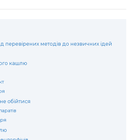
ід перевірених методів до незвичних ідей
хого кашлю
кт
ря
не обійтися
аратів
аря
шлю
 ендорфінів