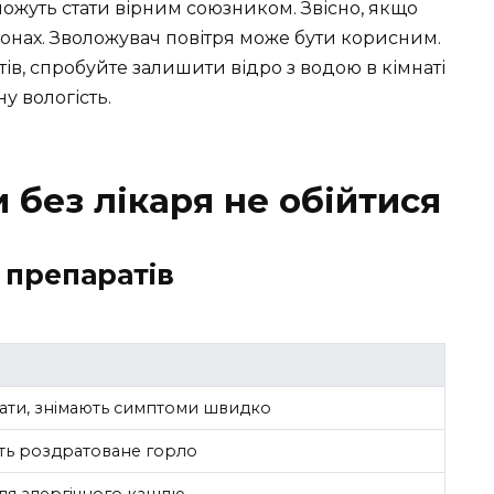
 можуть стати вірним союзником. Звісно, якщо
іонах. Зволожувач повітря може бути корисним.
ів, спробуйте залишити відро з водою в кімнаті
у вологість.
 без лікаря не обійтися
 препаратів
ати, знімають симптоми швидко
ь роздратоване горло
для алергічного кашлю