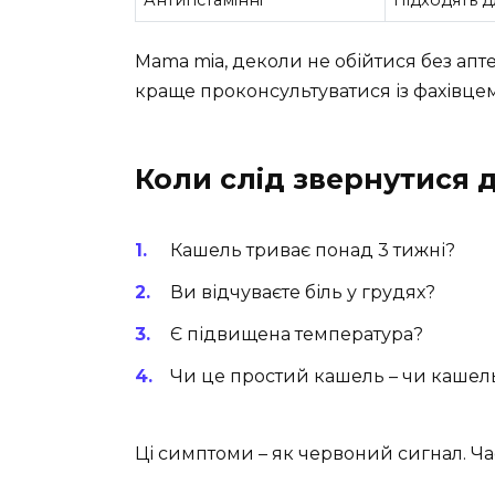
Mama mia, деколи не обійтися без апте
краще проконсультуватися із фахівцем
Коли слід звернутися д
Кашель триває понад 3 тижні?
Ви відчуваєте біль у грудях?
Є підвищена температура?
Чи це простий кашель – чи кашель
Ці симптоми – як червоний сигнал. Ча