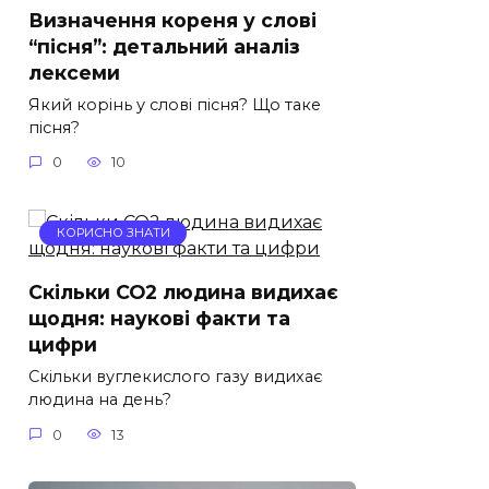
Визначення кореня у слові
“пісня”: детальний аналіз
лексеми
Який корінь у слові пісня? Що таке
пісня?
0
10
КОРИСНО ЗНАТИ
Скільки CO2 людина видихає
щодня: наукові факти та
цифри
Скільки вуглекислого газу видихає
людина на день?
0
13