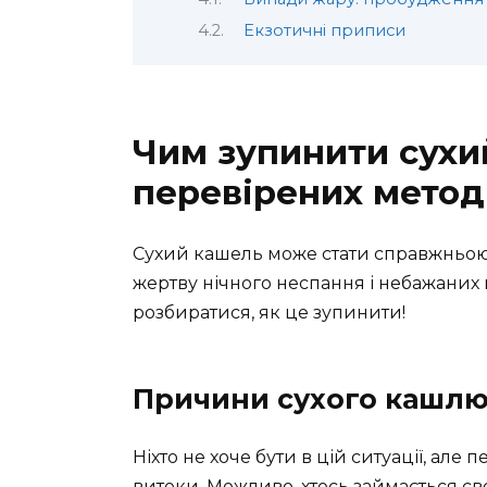
Екзотичні приписи
Чим зупинити сухи
перевірених метод
Сухий кашель може стати справжньою б
жертву нічного неспання і небажаних 
розбиратися, як це зупинити!
Причини сухого кашл
Ніхто не хоче бути в цій ситуації, але
витоки. Можливо, хтось займається 