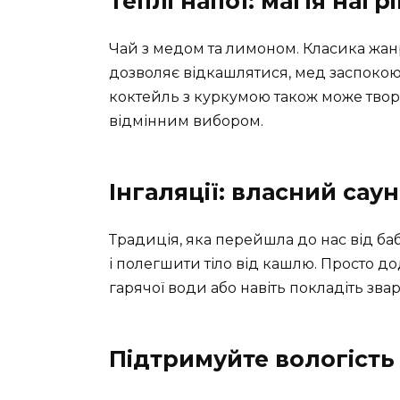
Теплі напої: магія нагрі
Чай з медом та лимоном. Класика жан
дозволяє відкашлятися, мед заспокою
коктейль з куркумою також може твори
відмінним вибором.
Інгаляції: власний сау
Традиція, яка перейшла до нас від б
і полегшити тіло від кашлю. Просто до
гарячої води або навіть покладіть зва
Підтримуйте вологість