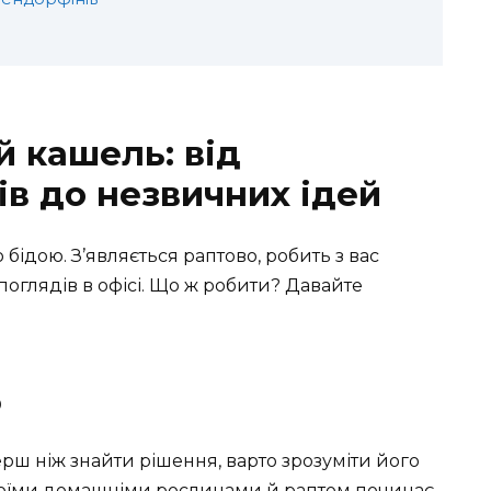
й кашель: від
ів до незвичних ідей
ідою. З’являється раптово, робить з вас
поглядів в офісі. Що ж робити? Давайте
ю
 перш ніж знайти рішення, варто зрозуміти його
своїми домашніми рослинами й раптом починає