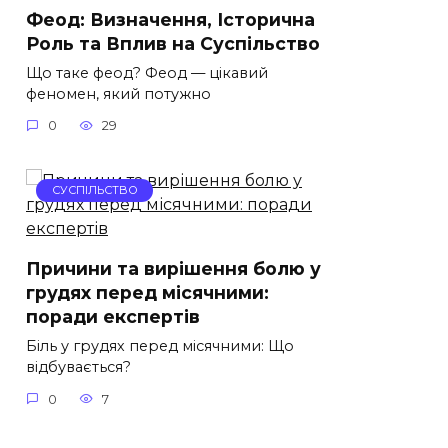
Феод: Визначення, Історична
Роль та Вплив на Суспільство
Що таке феод? Феод — цікавий
феномен, який потужно
0
29
СУСПІЛЬСТВО
Причини та вирішення болю у
грудях перед місячними:
поради експертів
Біль у грудях перед місячними: Що
відбувається?
0
7