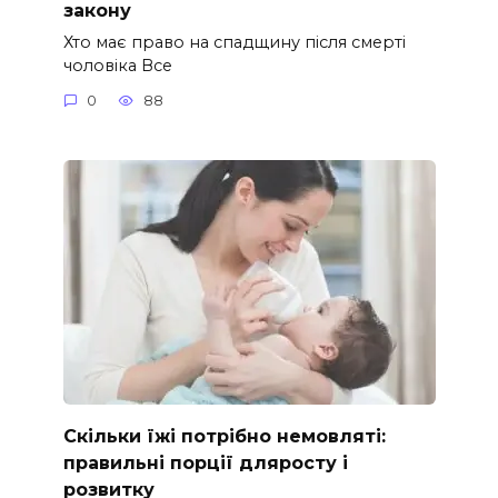
закону
Хто має право на спадщину після смерті
чоловіка Все
0
88
Скільки їжі потрібно немовляті:
правильні порції дляросту і
розвитку