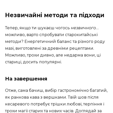
Незвичайні методи та підходи
Тепер, якщо ти шукаєш чогось
незвичного
…
можливо, варто спробувати старокитайські
методи? Енергетичний баланс та різного роду
мазі, виготовлені за древніми рецептами.
Можливо, трохи дивно, але недарма вони, ці
стариці, досить популярні.
На завершення
Отже, сама бачиш, вибір гастрономічно багатий,
як ранкова кава з вершками. Твій шов після
кесаревого потребує трішки любові, терпіння і
трохи магії старих та нових часів. Доглядай за