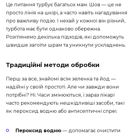
Це питання турбує багатьох мам. Шов — це не
просто лінія на шкірі, а часто навіть нагадування
про важливу подію. І нехай у кожної він різний,
турбота має бути однаково обережна.
Розглянемо декілька підходів, які допоможуть
швидше загоїти шрам та уникнути ускладнень.
Традиційні методи обробки
Перш за все, знайомі всім зеленка та йод —
надійні у своїй простоті. Але чи завжди вони
потрібні? Ні. Часи змінюються, і зараз лікарі
часто рекомендують нешкідливіші засоби, такі
як пероксид водню або антисептичні спреї.
Пероксид водню
— допомагає очистити