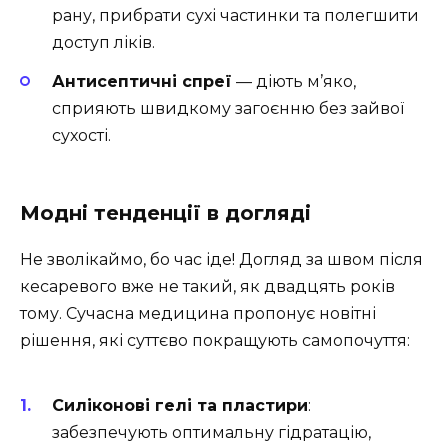
рану, прибрати сухі частинки та полегшити
доступ ліків.
Антисептичні спреї
— діють м’яко,
сприяють швидкому загоєнню без зайвої
сухості.
Модні тенденції в догляді
Не зволікаймо, бо час іде! Догляд за швом після
кесаревого вже не такий, як двадцять років
тому. Сучасна медицина пропонує новітні
рішення, які суттєво покращують самопочуття:
Силіконові гелі та пластири
:
забезпечують оптимальну гідратацію,