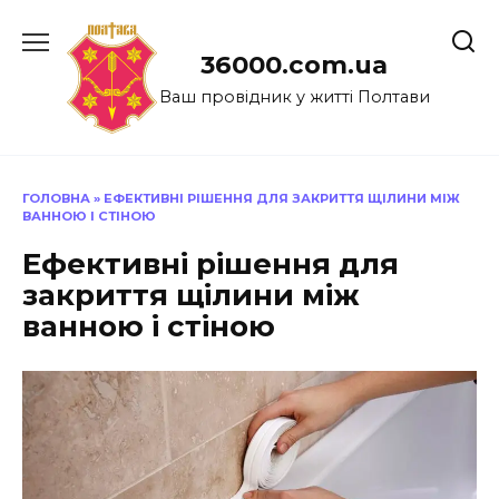
Перейти
до
36000.com.ua
вмісту
Ваш провідник у житті Полтави
ГОЛОВНА
»
ЕФЕКТИВНІ РІШЕННЯ ДЛЯ ЗАКРИТТЯ ЩІЛИНИ МІЖ
ВАННОЮ І СТІНОЮ
Ефективні рішення для
закриття щілини між
ванною і стіною