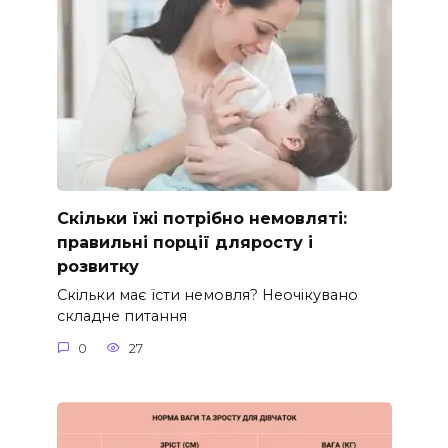
Скільки їжі потрібно немовляті:
правильні порції дляросту і
розвитку
Скільки має їсти немовля? Неочікувано
складне питання
0
27