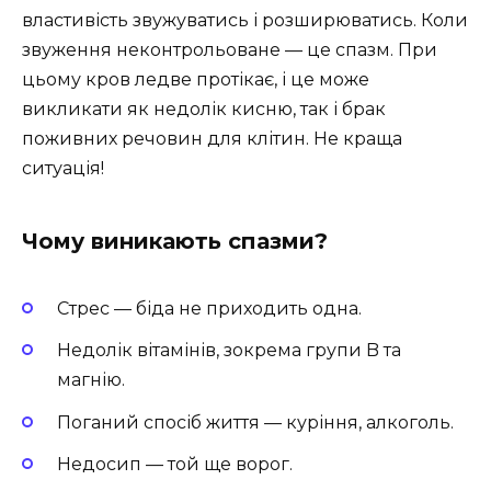
властивість звужуватись і розширюватись. Коли
звуження неконтрольоване — це спазм. При
цьому кров ледве протікає, і це може
викликати як недолік кисню, так і брак
поживних речовин для клітин. Не краща
ситуація!
Чому виникають спазми?
Стрес — біда не приходить одна.
Недолік вітамінів, зокрема групи B та
магнію.
Поганий спосіб життя — куріння, алкоголь.
Недосип — той ще ворог.