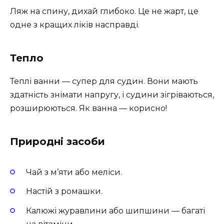
Ляж на спину, дихай глибоко. Це не жарт, це
одне з кращих ліків насправді.
Тепло
Теплі ванни — супер для судин. Вони мають
здатність знімати напругу, і судини зігріваються,
розширюються. Як ванна — корисно!
Природні засоби
Чай з м’яти або меліси.
Настій з ромашки.
Калюжі журавлини або шипшини — багаті