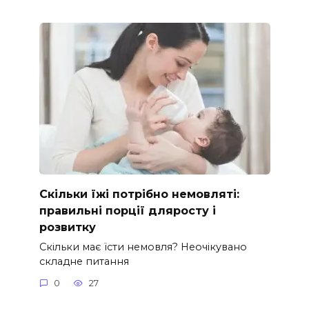
Скільки їжі потрібно немовляті:
правильні порції дляросту і
розвитку
Скільки має їсти немовля? Неочікувано
складне питання
0
27