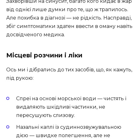
Захворівши на синусит, багато кого кидає в жар
від однієї лише думки про те, що ж трапилось.
Але похибка в діагнозі — не рідкість. Насправді,
збіг симптоматики здатен ввести в оману навіть
досвідченого медика.
Місцеві розчини і ліки
Ось ми і дібрались до тих засобів, що, як кажуть,
під рукою:
Спреї на основі морської води — чистять і
видаляють шкідливі частинки, не
пересушують слизову.
Назальні каплі із судиннозвужувальною
дією — швидке полегшення, але не