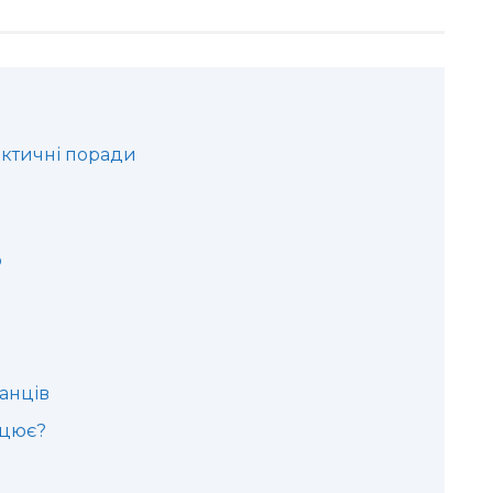
актичні поради
ю
анців
ацює?