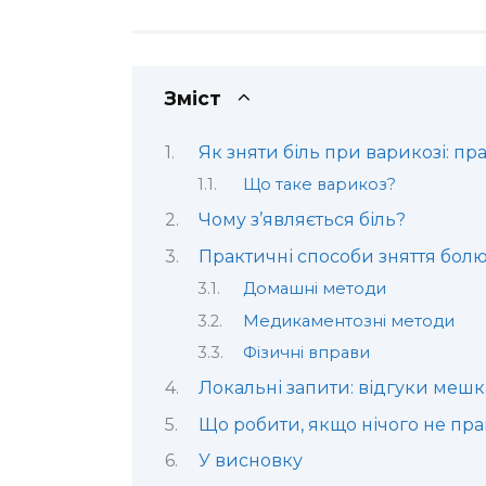
Зміст
Як зняти біль при варикозі: пр
Що таке варикоз?
Чому з’являється біль?
Практичні способи зняття бол
Домашні методи
Медикаментозні методи
Фізичні вправи
Локальні запити: відгуки мешк
Що робити, якщо нічого не пр
У висновку