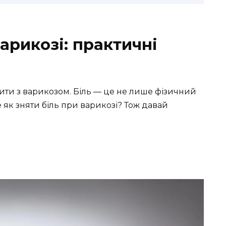
варикозі: практичні
жити з варикозом. Біль — це не лише фізичний
 як зняти біль при варикозі? Тож давай