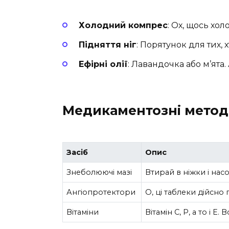
Холодний компрес
: Ох, щось хо
Підняття ніг
: Порятунок для тих, х
Ефірні олії
: Лавандочка або м’ята
Медикаментозні мето
Засіб
Опис
Знеболюючі мазі
Втирай в ніжки і на
Ангіопротектори
О, ці таблеки дійсно
Вітаміни
Вітамін С, Р, а то і Е.