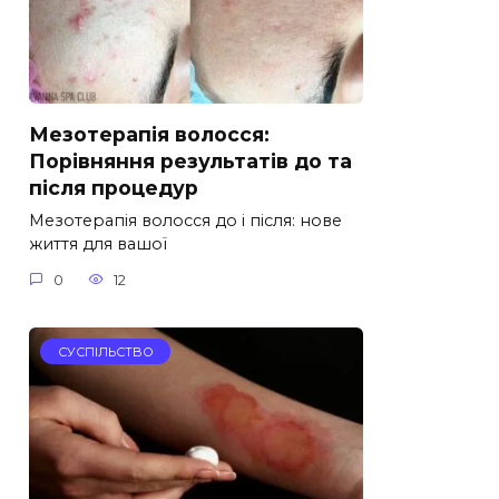
Мезотерапія волосся:
Порівняння результатів до та
після процедур
Мезотерапія волосся до і після: нове
життя для вашої
0
12
СУСПІЛЬСТВО