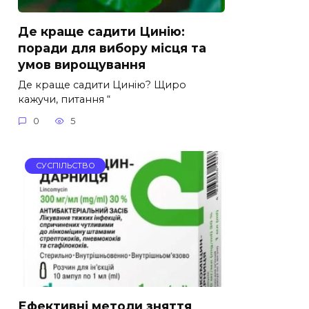
Де краще садити Цинію:
поради для вибору місця та
умов вирощування
Де краще садити Цинію? Щиро
кажучи, питання “
0
5
СУСПІЛЬСТВО
Ефективні методи зняття