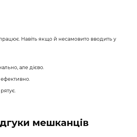
е працює. Навіть якщо й несамовито вводить у
ально, але дієво.
й ефективно.
 рятує.
відгуки мешканців