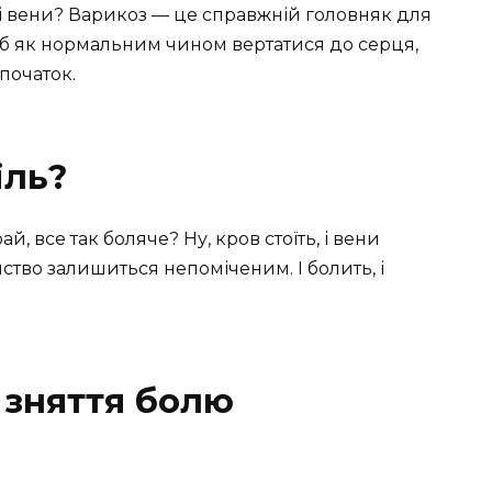
лі вени? Варикоз — це справжній головняк для
, щоб як нормальним чином вертатися до серця,
 початок.
іль?
ай, все так боляче? Ну, кров стоїть, і вени
йство залишиться непоміченим. І болить, і
 зняття болю