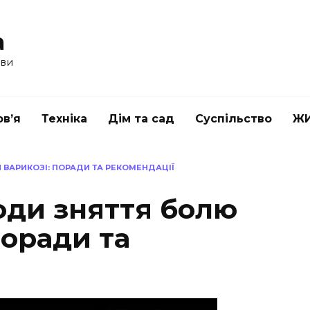
a
ави
в’я
Техніка
Дім та сад
Суспільство
Ж
 ВАРИКОЗІ: ПОРАДИ ТА РЕКОМЕНДАЦІЇ
оди зняття болю
поради та