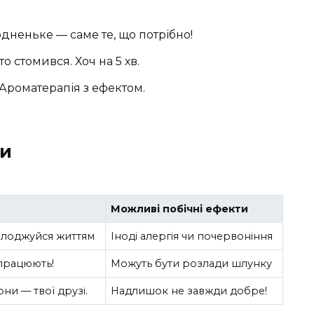
лодненьке — саме те, що потрібно!
то стомився. Хоч на 5 хв.
. Ароматерапія з ефектом.
ди
Можливі побічні ефекти
солоджуйся життям
Іноді алергія чи почервоніння
 працюють!
Можуть бути розлади шлунку
 Вони — твої друзі.
Надлишок не завжди добре!