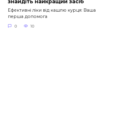
знайдіть найкращий засіб
Ефективні ліки від кашлю курця: Ваша
перша допомога
0
10