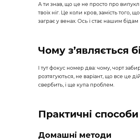
А ти знав, що це не просто про випук
твоїх ніг. Це коли кров, замість того
заграє у венах. Ось і стає нашим бідам
Чому з’являється б
І тут фокус номер два: чому, чорт забир
розтягуються, не варіант, що все це ді
свербить, і ще купа проблем.
Практичні способи
Домашні методи