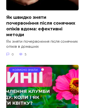
Як швидко зняти
почервоніння після сонячних
опіків вдома: ефективні
методи
Як зняти почервоніння після сонячних
опіків в домашніх
0
5
КОРИСНО ЗНАТИ