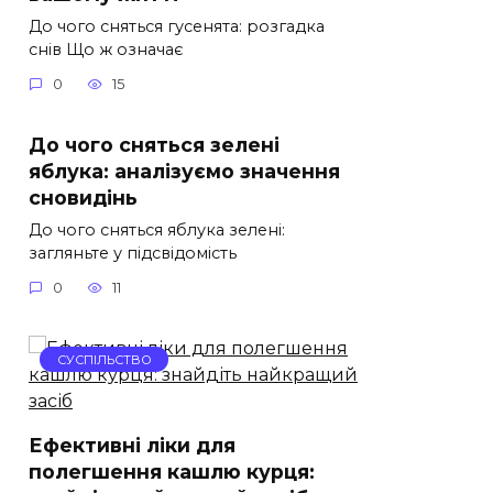
До чого сняться гусенята: розгадка
снів Що ж означає
0
15
До чого сняться зелені
яблука: аналізуємо значення
сновидінь
До чого сняться яблука зелені:
загляньте у підсвідомість
0
11
СУСПІЛЬСТВО
Ефективні ліки для
полегшення кашлю курця: