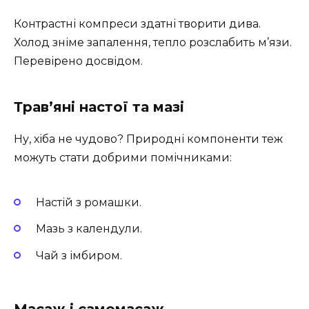
Контрастні компреси здатні творити дива.
Холод зніме запалення, тепло розслабить м’язи.
Перевірено досвідом.
Трав’яні настої та мазі
Ну, хіба не чудово? Природні компоненти теж
можуть стати добрими помічниками:
Настій з ромашки.
Мазь з календули.
Чай з імбиром.
Масаж і самомасаж