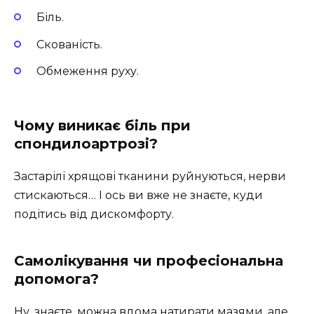
Біль.
Скованість.
Обмеження руху.
Чому виникає біль при
спондилоартрозі?
Застарілі хрящові тканини руйнуються, нерви
стискаються… І ось ви вже не знаєте, куди
подітись від дискомфорту.
Самолікування чи професіональна
допомога?
Ну, знаєте, можна вдома натирати мазями, але