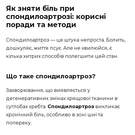
Як зняти біль при
спондилоартрозі: корисні
поради та методи
Спондилоартроз — це штука непроста. Болить,
дошкуляє, життя псує. Але не хвилюйся, є
кілька хитрих способів полегшити цей стан.
Що таке спондилоартроз?
Захворювання, що виявляється у
дегенеративних змінах хрящової тканини в
суглобах хребта.
Спондилоартроз
викликає
хронічний біль, особливо в зоні шиї та
попереку.