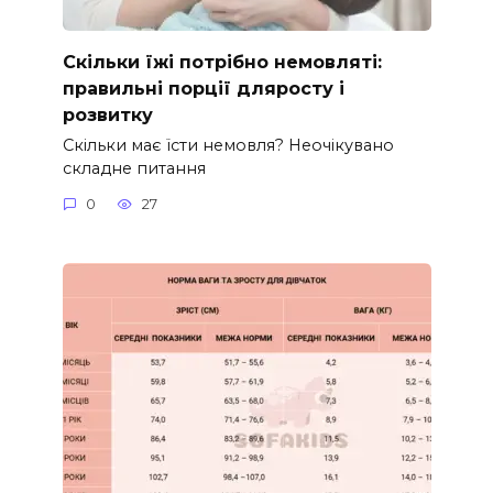
Скільки їжі потрібно немовляті:
правильні порції дляросту і
розвитку
Скільки має їсти немовля? Неочікувано
складне питання
0
27