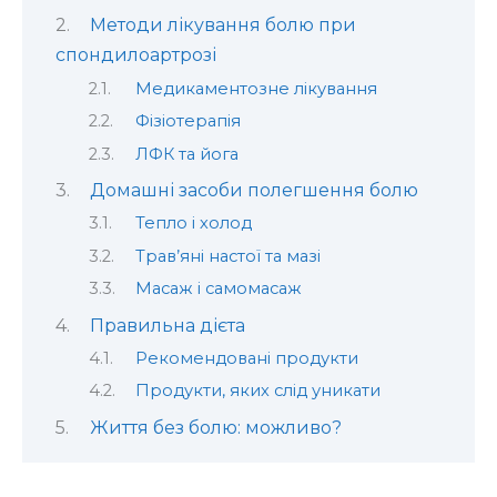
Методи лікування болю при
спондилоартрозі
Медикаментозне лікування
Фізіотерапія
ЛФК та йога
Домашні засоби полегшення болю
Тепло і холод
Трав’яні настої та мазі
Масаж і самомасаж
Правильна дієта
Рекомендовані продукти
Продукти, яких слід уникати
Життя без болю: можливо?