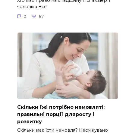
Хто має право на спадщину після смерті
чоловіка Все
0
87
Скільки їжі потрібно немовляті:
правильні порції дляросту і
розвитку
Скільки має їсти немовля? Неочікувано