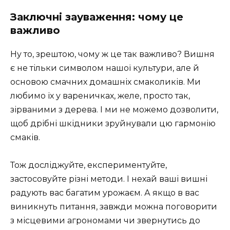
Заключні зауваження: чому це
важливо
Ну то, зрештою, чому ж це так важливо? Вишня
є не тільки символом нашої культури, але й
основою смачних домашніх смаколиків. Ми
любимо їх у вареничках, желе, просто так,
зірваними з дерева. І ми не можемо дозволити,
щоб дрібні шкідники зруйнували цю гармонію
смаків.
Тож досліджуйте, експериментуйте,
застосовуйте різні методи. І нехай ваші вишні
радують вас багатим урожаєм. А якщо в вас
виникнуть питання, завжди можна поговорити
з місцевими агрономами чи звернутись до