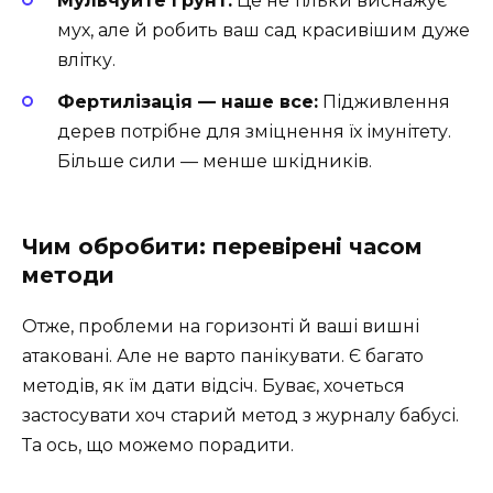
Мульчуйте ґрунт:
Це не тільки виснажує
мух, але й робить ваш сад красивішим дуже
влітку.
Фертилізація — наше все:
Підживлення
дерев потрібне для зміцнення їх імунітету.
Більше сили — менше шкідників.
Чим обробити: перевірені часом
методи
Отже, проблеми на горизонті й ваші вишні
атаковані. Але не варто панікувати. Є багато
методів, як їм дати відсіч. Буває, хочеться
застосувати хоч старий метод з журналу бабусі.
Та ось, що можемо порадити.