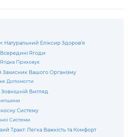
 Натуральний Еліксир Здоров’я
я Всередині Ягоди
Ягідка Приховує
ий Захисник Вашого Організму
оже Допомогти
ш Зовнішній Вигляд
 Шипшини
оносну Систему
ної Системи
й Тракт: Легка Важкість та Комфорт