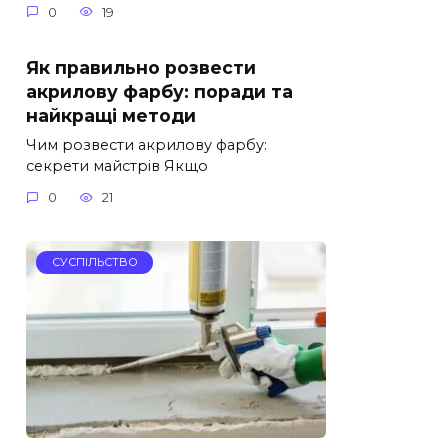
0
19
Як правильно розвести
акрилову фарбу: поради та
найкращі методи
Чим розвести акрилову фарбу:
секрети майстрів Якщо
0
21
СУСПІЛЬСТВО