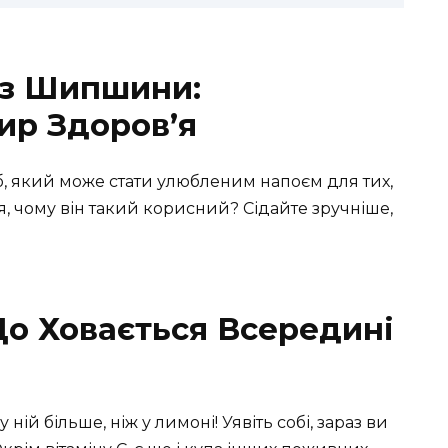
 з Шипшини:
ир Здоров’я
, який може стати улюбленим напоєм для тих,
ся, чому він такий корисний? Сідайте зручніше,
Що Ховається Всередині
 ній більше, ніж у лимоні! Уявіть собі, зараз ви