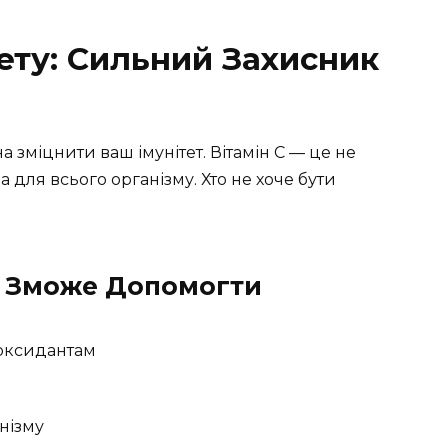
ету: Сильний Захисник
зміцнити ваш імунітет. Вітамін C — це не
ла для всього організму. Хто не хоче бути
й Зможе Допомогти
иоксидантам
нізму