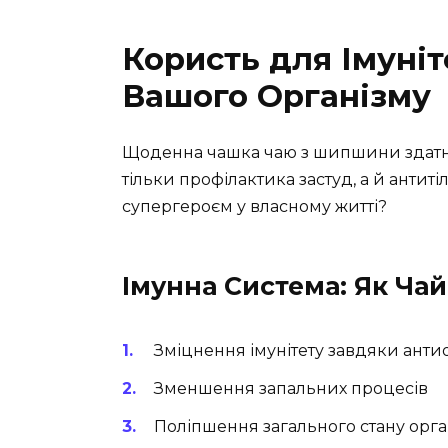
Користь для Імуніт
Вашого Організму
Щоденна чашка чаю з шипшини здатна 
тільки профілактика застуд, а й антиті
супергероєм у власному житті?
Імунна Система: Як Ча
Зміцнення імунітету завдяки ант
Зменшення запальних процесів
Поліпшення загального стану орга