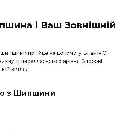
ипшина і Ваш Зовнішній
 з шипшини прийде на допомогу. Вітамін C
икнути передчасного старіння. Здорові
шній вигляд.
аю з Шипшини