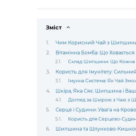
Зміст
Чим Корисний Чай з Шипшини:
Вітамінна Бомба: Що Ховаєтьс
Склад Шипшини: Що Кожна 
Користь для Імунітету: Сильн
Імунна Система: Як Чай Зм
Шкіра, Яка Сяє: Шипшина і Ва
Догляд за Шкірою з Чаю з
Серце і Судини: Увага на Кров
Користь для Серцево-Судин
Шипшина та Шлунково-Кишкови