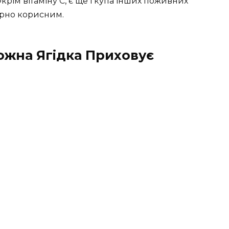
крім вітаміну C, є ще і купа інших поживних
ірно корисним.
жна Ягідка Приховує