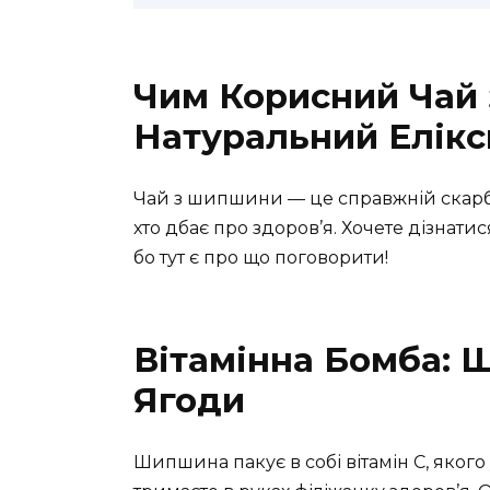
Чим Корисний Чай
Натуральний Елікс
Чай з шипшини — це справжній скарб
хто дбає про здоров’я. Хочете дізнати
бо тут є про що поговорити!
Вітамінна Бомба: 
Ягоди
Шипшина пакує в собі вітамін C, якого у