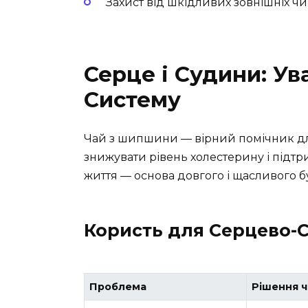
Захист від шкідливих зовнішніх ч
Серце і Судини: Ув
Систему
Чай з шипшини — вірний помічник д
знижувати рівень холестерину і підт
життя — основа довгого і щасливого бу
Користь для Серцево-
Проблема
Рішення ч