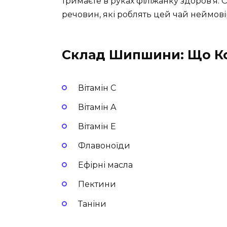
тримаєте в руках філіжанку здоров’я. О
речовин, які роблять цей чай неймов
Склад Шипшини: Що Ко
Вітамін C
Вітамін A
Вітамін E
Флавоноїди
Ефірні масла
Пектини
Таніни