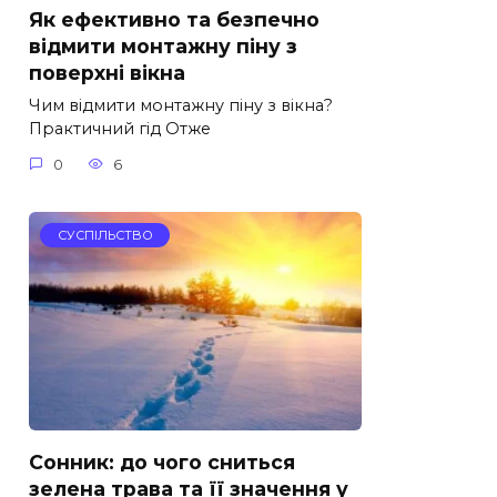
Як ефективно та безпечно
відмити монтажну піну з
поверхні вікна
Чим відмити монтажну піну з вікна?
Практичний гід Отже
0
6
СУСПІЛЬСТВО
Сонник: до чого сниться
зелена трава та її значення у