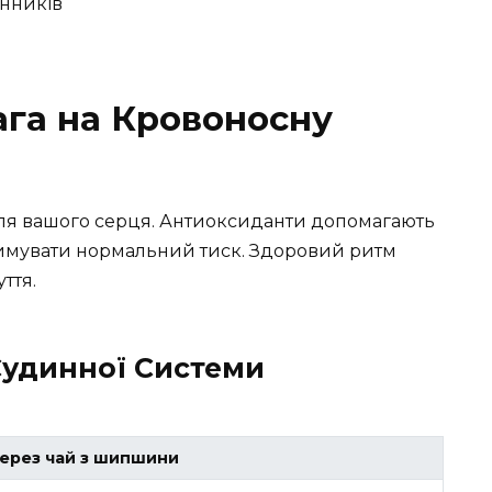
инників
ага на Кровоносну
ля вашого серця. Антиоксиданти допомагають
римувати нормальний тиск. Здоровий ритм
ття.
Судинної Системи
ерез чай з шипшини