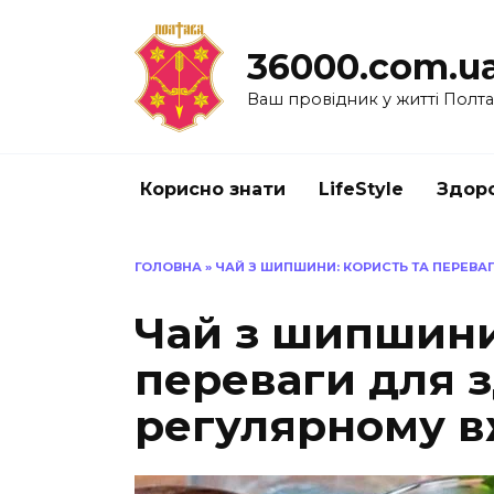
Перейти
до
36000.com.u
вмісту
Ваш провідник у житті Полт
Корисно знати
LifeStyle
Здоро
ГОЛОВНА
»
ЧАЙ З ШИПШИНИ: КОРИСТЬ ТА ПЕРЕВА
Чай з шипшини
переваги для з
регулярному в