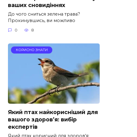
ваших сновидіннях
До чого сниться зелена трава?
Прокинувшись, ви можливо
0
8
КОРИСНО ЗНАТИ
Який птах найкорисніший для
вашого здоров’я: вибір
експертів
Який птах корисний для здоров’я: