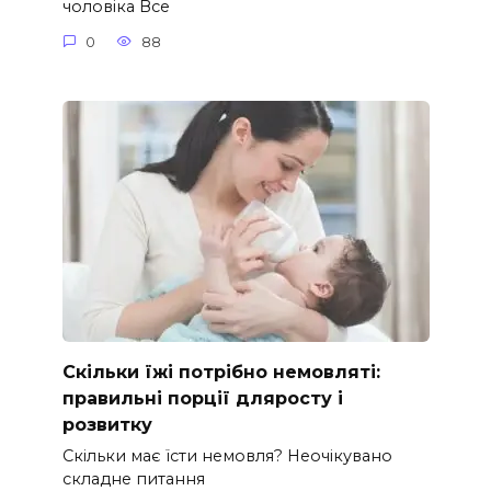
чоловіка Все
0
88
Скільки їжі потрібно немовляті:
правильні порції дляросту і
розвитку
Скільки має їсти немовля? Неочікувано
складне питання