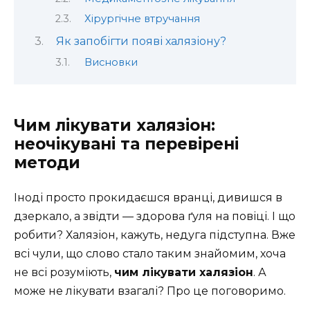
Хірургічне втручання
Як запобігти появі халязіону?
Висновки
Чим лікувати халязіон:
неочікувані та перевірені
методи
Іноді просто прокидаєшся вранці, дивишся в
дзеркало, а звідти — здорова ґуля на повіці. І що
робити? Халязіон, кажуть, недуга підступна. Вже
всі чули, що слово стало таким знайомим, хоча
не всі розуміють,
чим лікувати халязіон
. А
може не лікувати взагалі? Про це поговоримо.