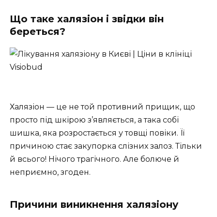
Що таке халязіон і звідки він
береться?
Халязіон — це не той противний прищик, що
просто під шкірою з’являється, а така собі
шишка, яка розростається у товщі повіки. Її
причиною стає закупорка слізних залоз. Тільки
й всього! Нічого трагічного. Але болюче й
неприємно, згоден.
Причини виникнення халязіону