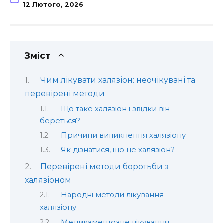
12 Лютого, 2026
Зміст
Чим лікувати халязіон: неочікувані та
перевірені методи
Що таке халязіон і звідки він
береться?
Причини виникнення халязіону
Як дізнатися, що це халязіон?
Перевірені методи боротьби з
халязіоном
Народні методи лікування
халязіону
Медикаментозне лікування