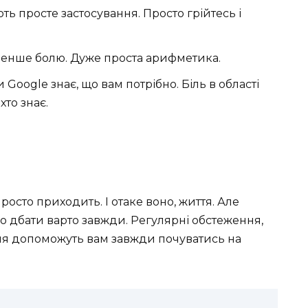
ють просте застосування. Просто грійтесь і
 менше болю. Дуже проста арифметика.
и Google знає, що вам потрібно. Біль в області
хто знає.
просто приходить. І отаке воно, життя. Але
що дбати варто завжди. Регулярні обстеження,
ння допоможуть вам завжди почуватись на