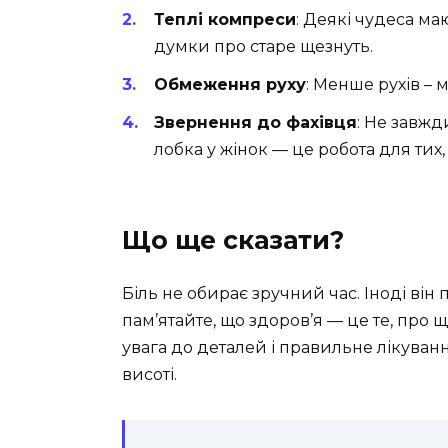
Теплі компреси
: Деякі чудеса ма
думки про старе щезнуть.
Обмеження руху
: Менше рухів –
Звернення до фахівця
: Не завжд
лобка у жінок — це робота для тих, 
Що ще сказати?
Біль не обирає зручний час. Іноді він 
пам’ятайте, що здоров’я — це те, про 
увага до деталей і правильне лікува
висоті.