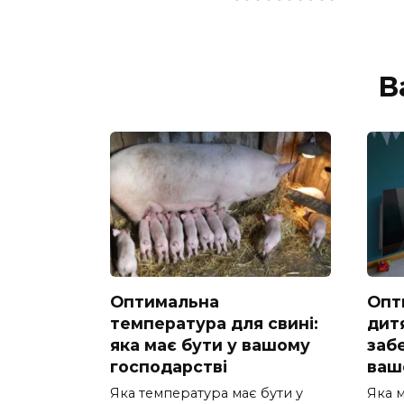
В
Оптимальна
Опт
температура для свині:
дитя
яка має бути у вашому
заб
господарстві
ваш
Яка температура має бути у
Яка м