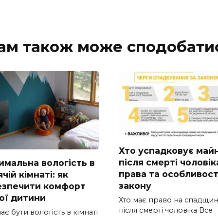
ам також може сподобати
Хто успадковує май
після смерті чоловік
имальна вологість в
права та особливост
чій кімнаті: як
закону
езпечити комфорт
ої дитини
Хто має право на спадщи
після смерті чоловіка Все
ає бути вологість в кімнаті