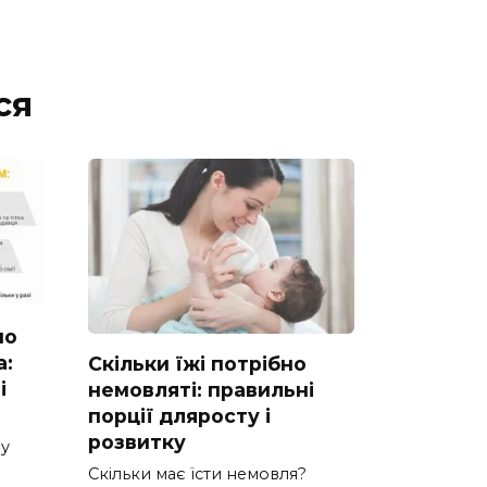
ся
но
а:
Скільки їжі потрібно
і
немовляті: правильні
порції дляросту і
розвитку
ну
Скільки має їсти немовля?