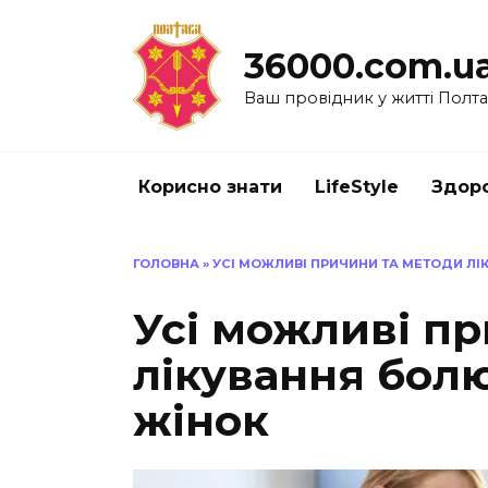
Перейти
до
36000.com.u
вмісту
Ваш провідник у житті Полт
Корисно знати
LifeStyle
Здоро
ГОЛОВНА
»
УСІ МОЖЛИВІ ПРИЧИНИ ТА МЕТОДИ ЛІ
Усі можливі п
лікування болю
жінок