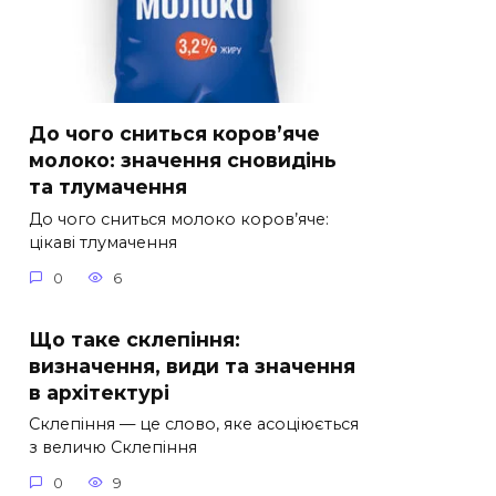
До чого сниться коров’яче
молоко: значення сновидінь
та тлумачення
До чого сниться молоко коров’яче:
цікаві тлумачення
0
6
Що таке склепіння:
визначення, види та значення
в архітектурі
Склепіння — це слово, яке асоціюється
з величю Склепіння
0
9