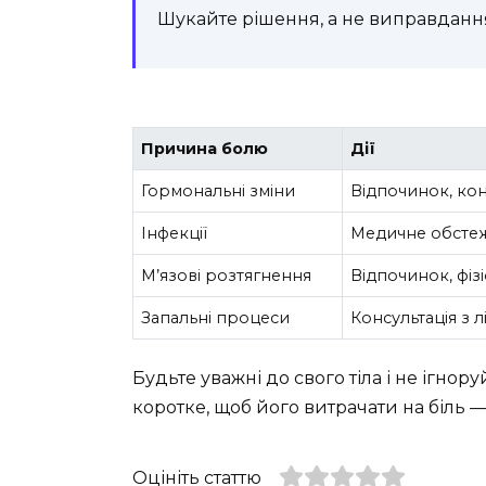
Шукайте рішення, а не виправдання
Причина болю
Дії
Гормональні зміни
Відпочинок, кон
Інфекції
Медичне обстеж
М’язові розтягнення
Відпочинок, фіз
Запальні процеси
Консультація з 
Будьте уважні до свого тіла і не ігнор
коротке, щоб його витрачати на біль 
Оцініть статтю