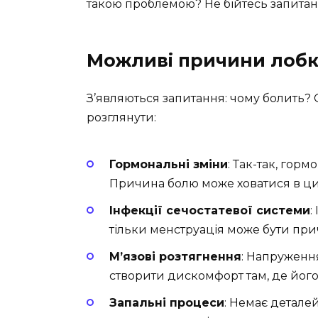
такою проблемою? Не бійтесь запитан
Можливі причини лобк
З’являються запитання: чому болить? 
розглянути:
Гормональні зміни
: Так-так, гор
Причина болю може ховатися в цик
Інфекції сечостатевої системи
:
тільки менструація може бути пр
М’язові розтягнення
: Напруженн
створити дискомфорт там, де його 
Запальні процеси
: Немає детале