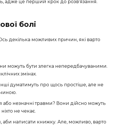
ь, адже це перший крок до розв’язання.
ової болі
Ось декілька можливих причин, які варто
мони можуть бути злегка непередбачуваними.
лічних змінах.
 Інші думатимуть про щось простіше, але не
ичиною.
я або незначні травми? Вони дійсно можуть
ніхто не чекає.
й, аби написати книжку. Але, можливо, варто