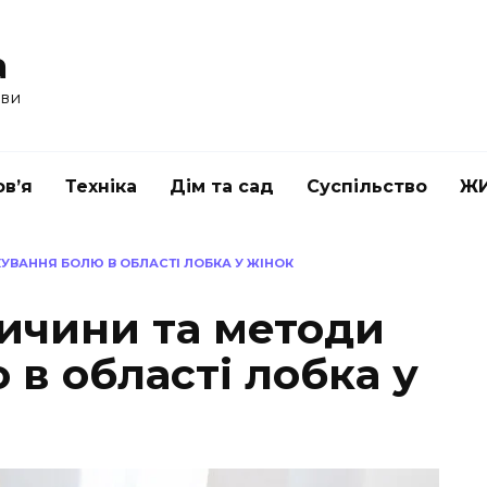
a
ави
в’я
Техніка
Дім та сад
Суспільство
Ж
КУВАННЯ БОЛЮ В ОБЛАСТІ ЛОБКА У ЖІНОК
ричини та методи
 в області лобка у