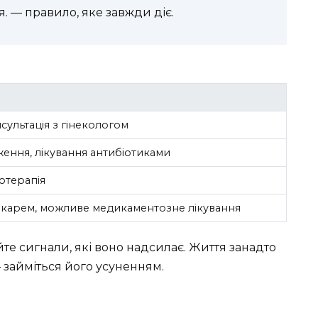
. — правило, яке завжди діє.
сультація з гінекологом
ення, лікування антибіотиками
іотерапія
лікарем, можливе медикаментозне лікування
уйте сигнали, які воно надсилає. Життя занадто
— займіться його усуненням.