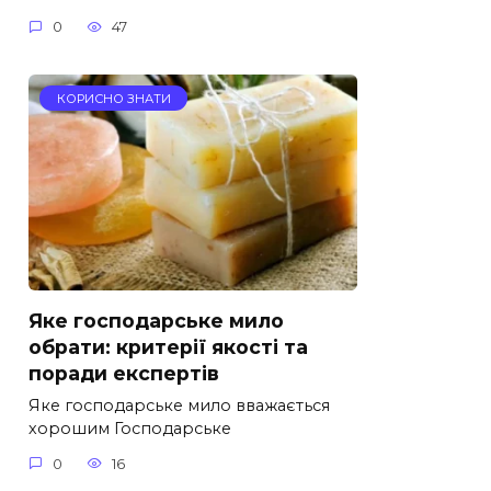
0
47
КОРИСНО ЗНАТИ
Яке господарське мило
обрати: критерії якості та
поради експертів
Яке господарське мило вважається
хорошим Господарське
0
16