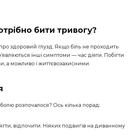
трібно бити тривогу?
 про здоровий глузд. Якщо біль не проходить
 з’являються інші симптоми — час діяти. Побігти
и, а можливо і життєвозахисними.
я
болю розпочалося? Ось кілька порад:
Лягти, відпочити. Ніяких подвигів на диванному