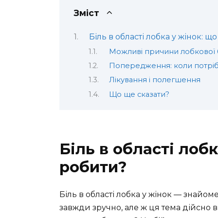
Зміст
Біль в області лобка у жінок: щ
Можливі причини лобкової 
Попередження: коли потріб
Лікування і полегшення
Що ще сказати?
Біль в області лобк
робити?
Біль в області лобка у жінок — знайоме
завжди зручно, але ж ця тема дійсно 