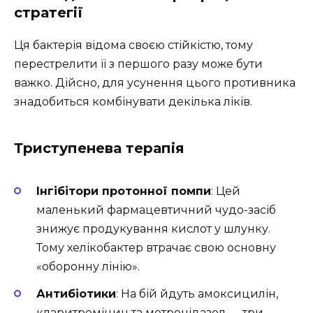
стратегії
Ця бактерія відома своєю стійкістю, тому
перестрелити її з першого разу може бути
важко. Дійсно, для усунення цього противника
знадобиться комбінувати декілька ліків.
Триступенева терапія
Інгібітори протонної помпи
: Цей
маленький фармацевтичний чудо-засіб
знижує продукування кислот у шлунку.
Тому хелікобактер втрачає свою основну
«оборонну лінію».
Антибіотики
: На бій йдуть амоксицилін,
кларитроміцин та метронідазол — три