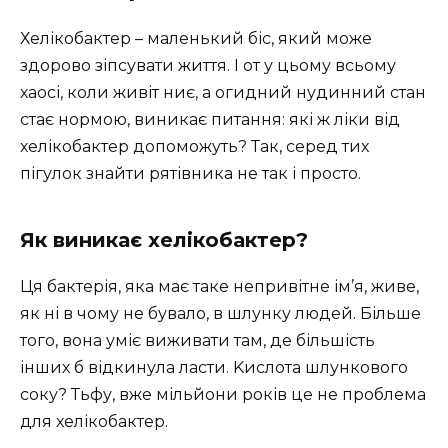
Хелікобактер – маленький біс, який може
здорово зіпсувати життя. І от у цьому всьому
хаосі, коли живіт ниє, а огидний нудинний стан
стає нормою, виникає питання: які ж ліки від
хелікобактер допоможуть? Так, серед тих
пігулок знайти рятівника не так і просто.
Як виникає хелікобактер?
Ця бактерія, яка має таке непривітне ім’я, живе,
як ні в чому не бувало, в шлунку людей. Більше
того, вона уміє виживати там, де більшість
інших б відкинула ласти. Kислота шлункового
соку? Тьфу, вже мільйони років це не проблема
для хелікобактер.