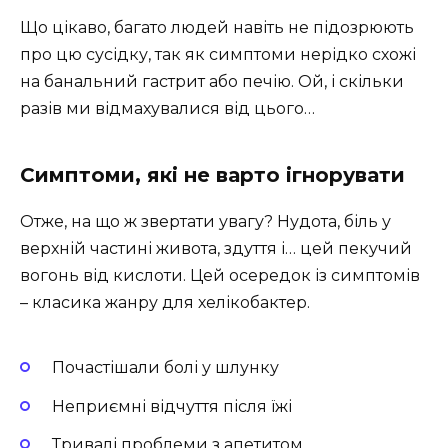
Що цікаво, багато людей навіть не підозрюють
про цю сусідку, так як симптоми нерідко схожі
на банальний гастрит або печію. Ой, і скільки
разів ми відмахувалися від цього…
Симптоми, які не варто ігнорувати
Отже, на що ж звертати увагу? Нудота, біль у
верхній частині живота, здуття і… цей пекучий
вогонь від кислоти. Цей осередок із симптомів
– класика жанру для хелікобактер.
Почастішали болі у шлунку
Неприємні відчуття після їжі
Тривалі проблеми з апетитом