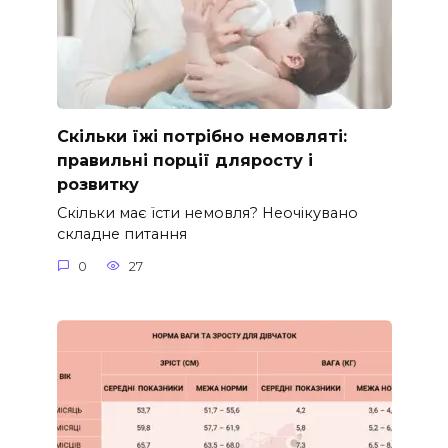
Скільки їжі потрібно немовляті:
правильні порції дляросту і
розвитку
Скільки має їсти немовля? Неочікувано
складне питання
0
27