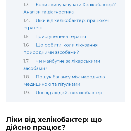
Коли звинувачувати Хелікобактер?
Аналізи та діагностика
Ліки від хелікобактер: працюючі
стратегії
Триступенева терапія
Що робити, коли лікування
природними засобами?
Чи майбутнє за лікарськими
засобами?
Пошук балансу між народною
медициною та пігулками
Досвід людей з хелікобактер
Ліки від хелікобактер: що
дійсно працює?