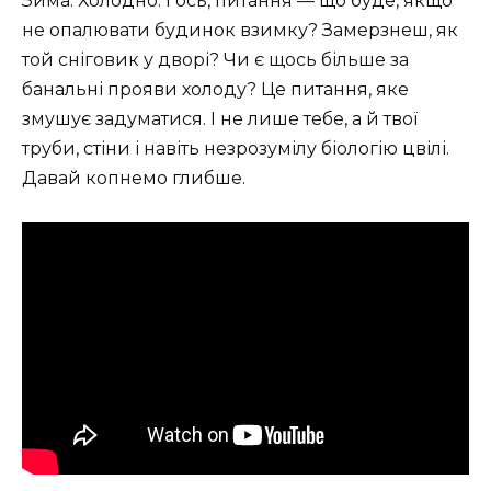
Зима. Холодно. І ось, питання — що буде, якщо
не опалювати будинок взимку? Замерзнеш, як
той сніговик у дворі? Чи є щось більше за
банальні прояви холоду? Це питання, яке
змушує задуматися. І не лише тебе, а й твої
труби, стіни і навіть незрозумілу біологію цвілі.
Давай копнемо глибше.