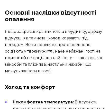
Основні наслідки відсутності
опалення
Якщо закриєш краник тепла в будинку, одразу
відчуєш, як темнота і холод ковзають під
під’їздом. Вони повільно, проте впевнено
осідають у твоєму житлі, наче небажані гості на
приватній вечірці. І що найгірше — такі гості, як
мікроби та пліснява, настільки нахабні, що
можуть завітати в гості.
Холод та комфорт
Некомфортна температура:
Відсутність
тепла призводить до того, що ти одягаєш на