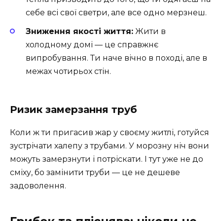
себе всі свої светри, але все одно мерзнеш.
Зниження якості життя:
Жити в
холодному домі — це справжнє
випробування. Ти наче вічно в поході, але в
межах чотирьох стін.
Ризик замерзання труб
Коли ж ти пригасив жар у своєму житлі, готуйся
зустрічати халепу з трубами. У морозну ніч вони
можуть замерзнути і потріскати. І тут уже не до
сміху, бо замінити труби — це не дешеве
задоволення.