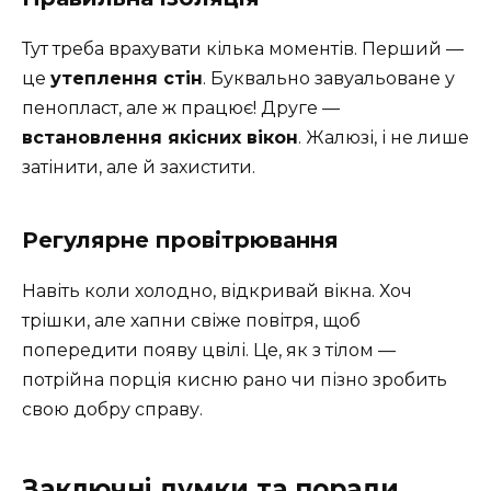
Тут треба врахувати кілька моментів. Перший —
це
утеплення стін
. Буквально завуальоване у
пенопласт, але ж працює! Друге —
встановлення якісних вікон
. Жалюзі, і не лише
затінити, але й захистити.
Регулярне провітрювання
Навіть коли холодно, відкривай вікна. Хоч
трішки, але хапни свіже повітря, щоб
попередити появу цвілі. Це, як з тілом —
потрійна порція кисню рано чи пізно зробить
свою добру справу.
Заключні думки та поради