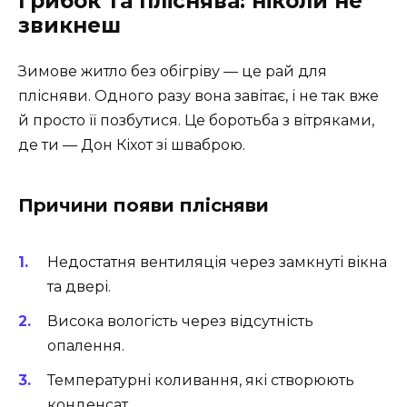
Грибок та пліснява: ніколи не
звикнеш
Зимове житло без обігріву — це рай для
плісняви. Одного разу вона завітає, і не так вже
й просто її позбутися. Це боротьба з вітряками,
де ти — Дон Кіхот зі шваброю.
Причини появи плісняви
Недостатня вентиляція через замкнуті вікна
та двері.
Висока вологість через відсутність
опалення.
Температурні коливання, які створюють
конденсат.