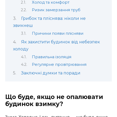
Холод та комфорт
Ризик замерзання труб
Грибок та пліснява: ніколи не
звикнеш
Причини появи плісняви
Як захистити будинок від небезпек
холоду
Правильна ізоляція
Регулярне провітрювання
Заключні думки та поради
Що буде, якщо не опалювати
будинок взимку?