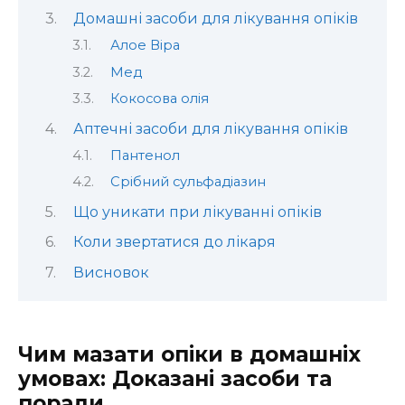
Домашні засоби для лікування опіків
Алое Віра
Мед
Кокосова олія
Аптечні засоби для лікування опіків
Пантенол
Срібний сульфадіазин
Що уникати при лікуванні опіків
Коли звертатися до лікаря
Висновок
Чим мазати опіки в домашніх
умовах: Доказані засоби та
поради