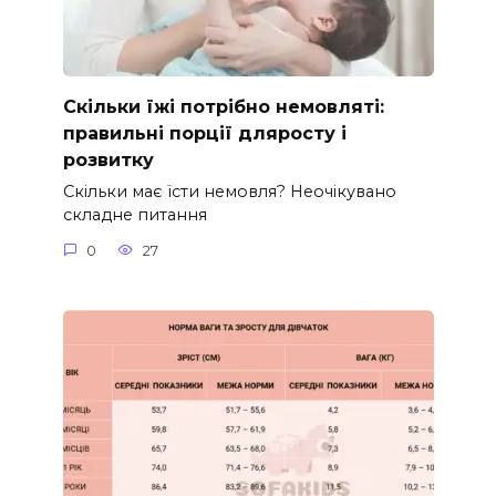
Скільки їжі потрібно немовляті:
правильні порції дляросту і
розвитку
Скільки має їсти немовля? Неочікувано
складне питання
0
27