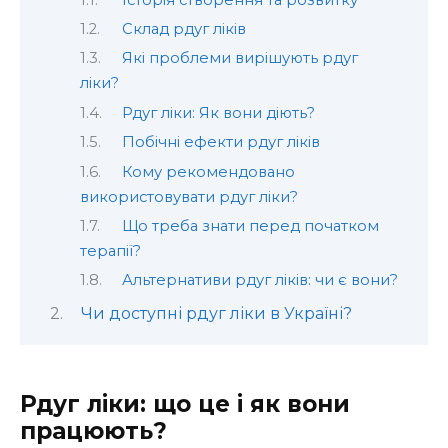
Склад рдуг ліків
Які проблеми вирішують рдуг
ліки?
Рдуг ліки: Як вони діють?
Побічні ефекти рдуг ліків
Кому рекомендовано
використовувати рдуг ліки?
Що треба знати перед початком
терапії?
Альтернативи рдуг ліків: чи є вони?
Чи доступні рдуг ліки в Україні?
Рдуг ліки: що це і як вони
працюють?