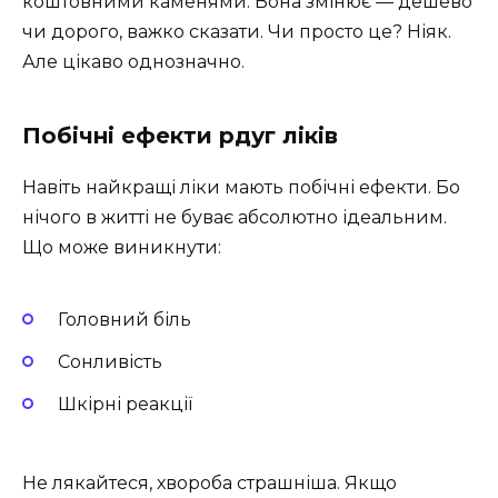
коштовними каменями. Вона змінює — дешево
чи дорого, важко сказати. Чи просто це? Ніяк.
Але цікаво однозначно.
Побічні ефекти рдуг ліків
Навіть найкращі ліки мають побічні ефекти. Бо
нічого в житті не буває абсолютно ідеальним.
Що може виникнути:
Головний біль
Сонливість
Шкірні реакції
Не лякайтеся, хвороба страшніша. Якщо