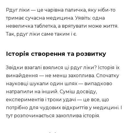
Рдуг ліки — це чарівна паличка, яку ніби-то
тримає сучасна медицина. Уявіть: одна
невеличка таблетка, а врятувати може життя.
Так, рдуг ліки саме таким і є.
Історія створення та розвитку
Звідки взагалі взялися ці рдуг ліки? Історія їх
винайдення — не менш захоплива. Спочатку
науковці шукали один шлях — випадково
натрапили на інший. Суміш досвіду,
експериментів і трохи удачі — це все, що
потрібно для чудових відкриттів у медицині. І
тут розпочинається захоплива історія.