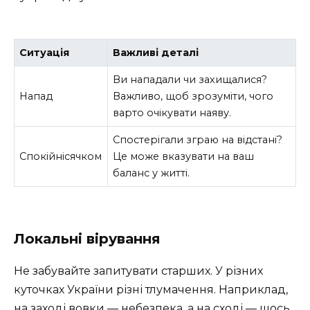
Ситуація
Важливі деталі
Ви нападали чи захищалися?
Напад
Важливо, щоб зрозуміти, чого
варто очікувати наяву.
Спостерігали зграю на відстані?
Спокійнісячком
Це може вказувати на ваш
баланс у житті.
Локальні вірування
Не забувайте запитувати старших. У різних
куточках України різні тлумачення. Наприклад,
на заході вовки — небезпека, а на сході — щось