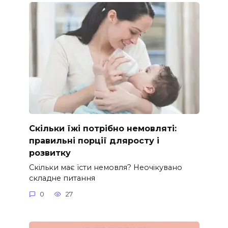
Скільки їжі потрібно немовляті:
правильні порції дляросту і
розвитку
Скільки має їсти немовля? Неочікувано
складне питання
0
27