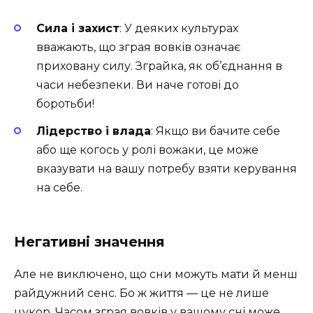
Сила і захист
: У деяких культурах
вважають, що зграя вовків означає
приховану силу. Зграйка, як об’єднання в
часи небезпеки. Ви наче готові до
боротьби!
Лідерство і влада
: Якщо ви бачите себе
або ще когось у ролі вожаки, це може
вказувати на вашу потребу взяти керування
на себе.
Негативні значення
Але не виключено, що сни можуть мати й менш
райдужний сенс. Бо ж життя — це не лише
цукор. Часом зграя вовків у вашому сні може