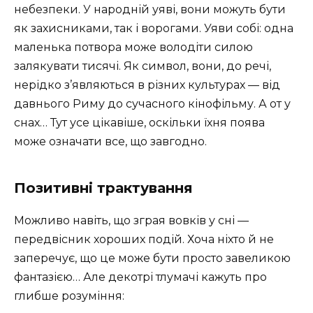
небезпеки. У народній уяві, вони можуть бути
як захисниками, так і ворогами. Уяви собі: одна
маленька потвора може володіти силою
залякувати тисячі. Як символ, вони, до речі,
нерідко з’являються в різних культурах — від
давнього Риму до сучасного кінофільму. А от у
снах… Тут усе цікавіше, оскільки їхня поява
може означати все, що завгодно.
Позитивні трактування
Можливо навіть, що зграя вовків у сні —
передвісник хороших подій. Хоча ніхто й не
заперечує, що це може бути просто завеликою
фантазією… Але декотрі тлумачі кажуть про
глибше розуміння: