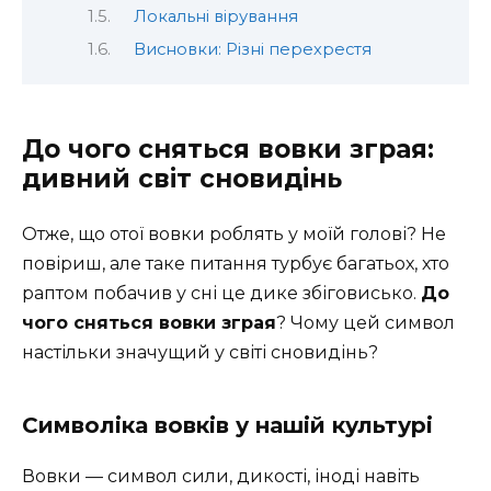
Локальні вірування
Висновки: Різні перехрестя
До чого сняться вовки зграя:
дивний світ сновидінь
Отже, що отої вовки роблять у моїй голові? Не
повіриш, але таке питання турбує багатьох, хто
раптом побачив у сні це дике збіговисько.
До
чого сняться вовки зграя
? Чому цей символ
настільки значущий у світі сновидінь?
Символіка вовків у нашій культурі
Вовки — символ сили, дикості, іноді навіть