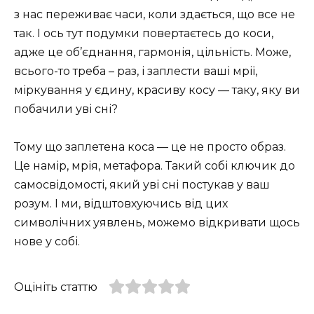
з нас переживає часи, коли здається, що все не
так. І ось тут подумки повертаєтесь до коси,
адже це об’єднання, гармонія, цільність. Може,
всього-то треба – раз, і заплести ваші мрії,
міркування у єдину, красиву косу — таку, яку ви
побачили уві сні?
Тому що заплетена коса — це не просто образ.
Це намір, мрія, метафора. Такий собі ключик до
самосвідомості, який уві сні постукав у ваш
розум. І ми, відштовхуючись від цих
символічних уявлень, можемо відкривати щось
нове у собі.
Оцініть статтю