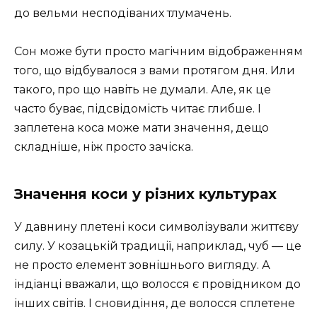
до вельми несподіваних тлумачень.
Сон може бути просто магічним відображенням
того, що відбувалося з вами протягом дня. Или
такого, про що навіть не думали. Але, як це
часто буває, підсвідомість читає глибше. І
заплетена коса може мати значення, дещо
складніше, ніж просто зачіска.
Значення коси у різних культурах
У давнину плетені коси символізували життєву
силу. У козацькій традиції, наприклад, чуб — це
не просто елемент зовнішнього вигляду. А
індіанці вважали, що волосся є провідником до
інших світів. І сновидіння, де волосся сплетене