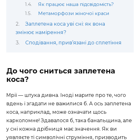
Як працює наша підсвідомість?
Метаморфози жіночої краси
Заплетена коса уві сні: як вона
змінює намірення?
Сподівання, прив’язані до сплетіння
До чого сниться заплетена
коса?
Мрії — штука дивна. Іноді марите про те, чого
вдень і згадати не важилися б. А ось заплетена
коса, наприклад, може означати щось
карколомне! Здавалося б, така банальщина, але
у сні кожна дрібниця має значення. Як ви
уявляєте ті символічні струміння, призводить