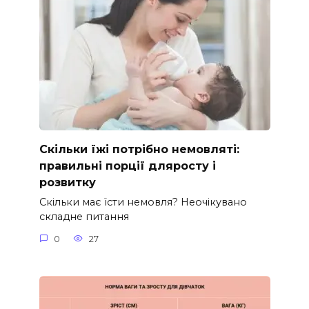
Скільки їжі потрібно немовляті:
правильні порції дляросту і
розвитку
Скільки має їсти немовля? Неочікувано
складне питання
0
27