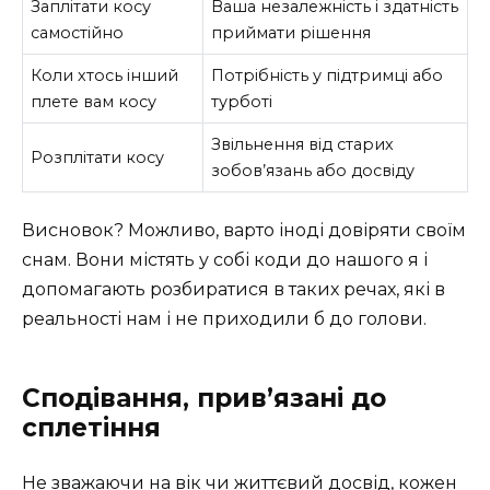
Заплітати косу
Ваша незалежність і здатність
самостійно
приймати рішення
Коли хтось інший
Потрібність у підтримці або
плете вам косу
турботі
Звільнення від старих
Розплітати косу
зобов’язань або досвіду
Висновок? Можливо, варто іноді довіряти своїм
снам. Вони містять у собі коди до нашого я і
допомагають розбиратися в таких речах, які в
реальності нам і не приходили б до голови.
Сподівання, прив’язані до
сплетіння
Не зважаючи на вік чи життєвий досвід, кожен