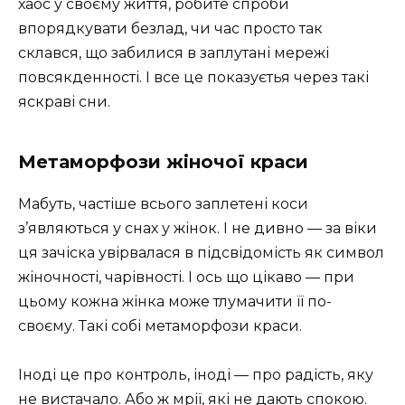
хаос у своєму життя, робите спроби
впорядкувати безлад, чи час просто так
склався, що забилися в заплутані мережі
повсякденності. І все це показуєтья через такі
яскраві сни.
Метаморфози жіночої краси
Мабуть, частіше всього заплетені коси
з’являються у снах у жінок. І не дивно — за віки
ця зачіска увірвалася в підсвідомість як символ
жіночності, чарівності. І ось що цікаво — при
цьому кожна жінка може тлумачити її по-
своєму. Такі собі метаморфози краси.
Іноді це про контроль, іноді — про радість, яку
не вистачало. Або ж мрії, які не дають спокою.