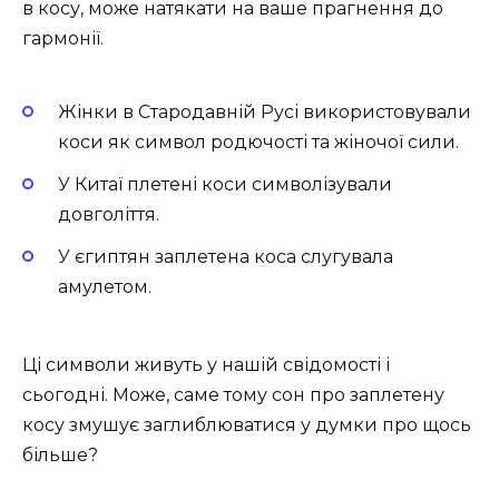
в косу, може натякати на ваше прагнення до
гармонії.
Жінки в Стародавній Русі використовували
коси як символ родючості та жіночої сили.
У Китаї плетені коси символізували
довголіття.
У єгиптян заплетена коса слугувала
амулетом.
Ці символи живуть у нашій свідомості і
сьогодні. Може, саме тому сон про заплетену
косу змушує заглиблюватися у думки про щось
більше?