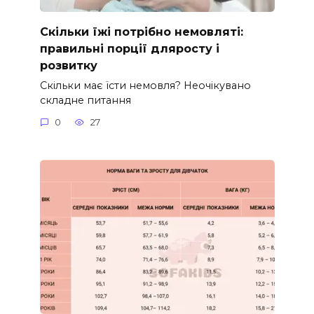
Скільки їжі потрібно немовляті:
правильні порції дляросту і
розвитку
Скільки має їсти немовля? Неочікувано
складне питання
0
27