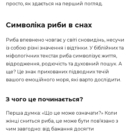
просто, як здається на перший погляд.
Символіка риби в снах
Риба впевнено човгає у світі сновидінь, несучи
із собою різні значення і відтінки. У біблійних та
міфологічних текстах риба символізує життя,
відродження, родючість та духовний пошук. А
ще? Це знак прихованих підводних течій
вашого емоційного моря, які варто дослідити.
З чого це починається?
Перша думка: «Що це може означати?» Коли
жінці сниться риба, це може бути пов’язано з
чим завгодно: від бажання досягти