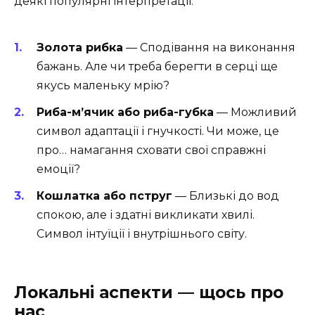
деякі популярні інтерпретації:
Золота рибка
— Сподівання на виконання
бажань. Але чи треба берегти в серці ще
якусь маленьку мрію?
Риба-м’ячик або риба-губка
— Можливий
символ адаптації і гнучкості. Чи може, це
про… намагання сховати свої справжні
емоції?
Кошлатка або пструг
— Близькі до вод
спокою, але і здатні викликати хвилі.
Символ інтуїції і внутрішнього світу.
Локальні аспекти — щось про
нас