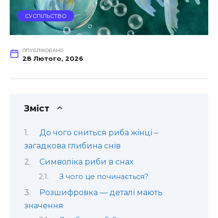
СУСПІЛЬСТВО
ОПУБЛІКОВАНО
28 Лютого, 2026
Зміст
До чого сниться риба жінці –
загадкова глибина снів
Символіка риби в снах
З чого це починається?
Розшифровка — деталі мають
значення