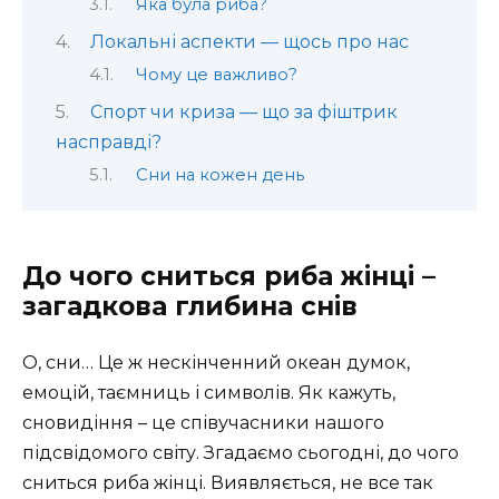
Яка була риба?
Локальні аспекти — щось про нас
Чому це важливо?
Спорт чи криза — що за фіштрик
насправді?
Сни на кожен день
До чого сниться риба жінці –
загадкова глибина снів
О, сни… Це ж нескінченний океан думок,
емоцій, таємниць і символів. Як кажуть,
сновидіння – це співучасники нашого
підсвідомого світу. Згадаємо сьогодні, до чого
сниться риба жінці. Виявляється, не все так