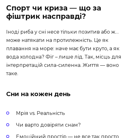
Спорт чи криза — що за
фіштрик насправді?
Іноді риба у сні несе тільки позитив або ж…
може натякати на протилежність. Це як
плавання на море: наче має бути круто, а як
вода холодна? Фіг – лише лід. Так, місць для
інтерпретацій сила-силенна. Життя — воно
таке.
Сни на кожен день
Мрія vs. Реальність
Чи варто довіряти снам?
Емоційний простір — не все так просто