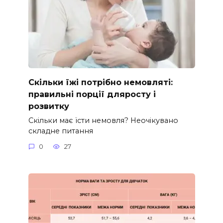
Скільки їжі потрібно немовляті:
правильні порції дляросту і
розвитку
Скільки має їсти немовля? Неочікувано
складне питання
0
27