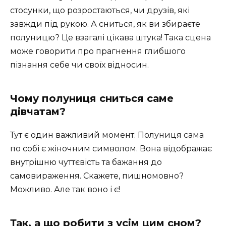
стосунки, що розростаються, чи друзів, які
завжди під рукою. А сниться, як ви збираєте
полуницю? Це взагалі цікава штука! Така сцена
може говорити про прагнення глибшого
пізнання себе чи своїх відносин.
Чому полуниця сниться саме
дівчатам?
Тут є один важливий момент. Полуниця сама
по собі є жіночним символом. Вона відображає
внутрішню чуттєвість та бажання до
самовираження. Скажете, пишномовно?
Можливо. Але так воно і є!
Так, а що робити з усім цим сном?