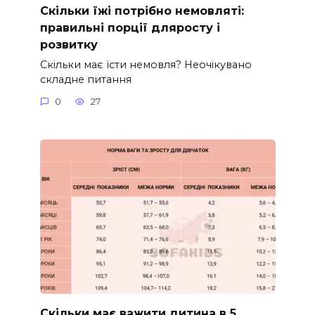
Скільки їжі потрібно немовляті:
правильні порції дляросту і
розвитку
Скільки має їсти немовля? Неочікувано
складне питання
0
27
Скільки має важити дитина в 5