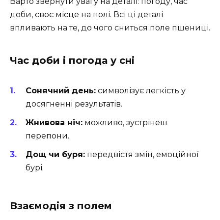
Варто звернути увагу на деталі: погоду, час
доби, своє місце на полі. Всі ці деталі
впливають на те, до чого сниться поле пшениці.
Час доби і погода у сні
Сонячний день:
символізує легкість у
досягненні результатів.
Жнивова ніч:
можливо, зустрінеш
перепони.
Дощ чи буря:
передвістя змін, емоційної
бурі.
Взаємодія з полем