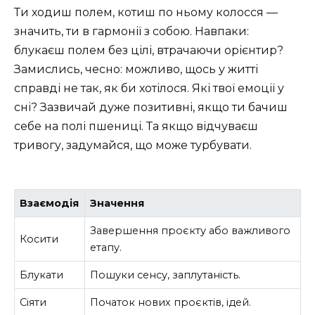
Ти ходиш полем, котиш по ньому колосся —
значить, ти в гармонії з собою. Навпаки:
блукаєш полем без цілі, втрачаючи орієнтир?
Замислись, чесно: можливо, щось у житті
справді не так, як би хотілося. Які твої емоції у
сні? Зазвичай дуже позитивні, якщо ти бачиш
себе на полі пшениці. Та якщо відчуваєш
тривогу, задумайся, що може турбувати.
Взаємодія
Значення
Завершення проєкту або важливого
Косити
етапу.
Блукати
Пошуки сенсу, заплутаність.
Сіяти
Початок нових проєктів, ідей.