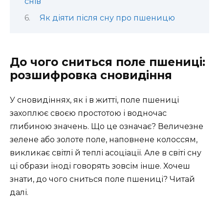
снів
Як діяти після сну про пшеницю
До чого сниться поле пшениці:
розшифровка сновидіння
У сновидіннях, як і в житті, поле пшениці
захоплює своєю простотою і водночас
глибиною значень. Що це означає? Величезне
зелене або золоте поле, наповнене колоссям,
викликає світлі й теплі асоціації. Але в світі сну
ці образи іноді говорять зовсім інше. Хочеш
знати, до чого сниться поле пшениці? Читай
далі.