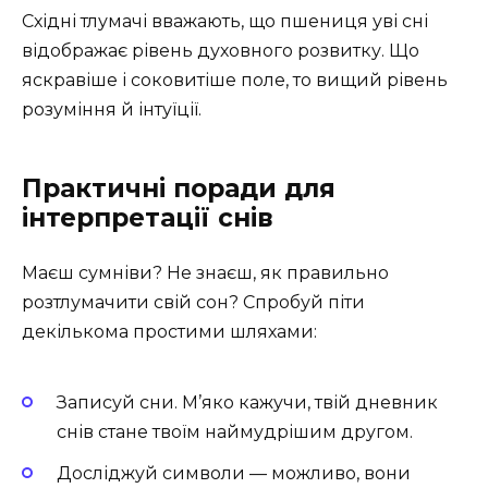
Східні тлумачі вважають, що пшениця уві сні
відображає рівень духовного розвитку. Що
яскравіше і соковитіше поле, то вищий рівень
розуміння й інтуїції.
Практичні поради для
інтерпретації снів
Маєш сумніви? Не знаєш, як правильно
розтлумачити свій сон? Спробуй піти
декількома простими шляхами:
Записуй сни. М’яко кажучи, твій дневник
снів стане твоїм наймудрішим другом.
Досліджуй символи — можливо, вони