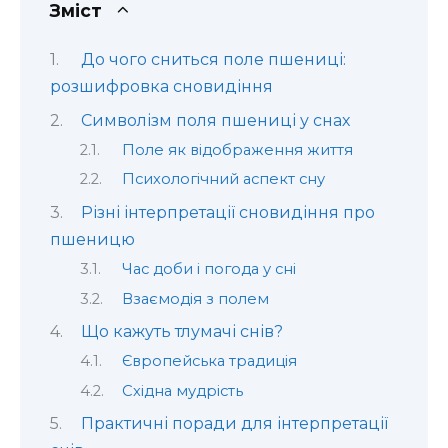
Зміст
До чого сниться поле пшениці:
розшифровка сновидіння
Символізм поля пшениці у снах
Поле як відображення життя
Психологічний аспект сну
Різні інтерпретації сновидіння про
пшеницю
Час доби і погода у сні
Взаємодія з полем
Що кажуть тлумачі снів?
Європейська традиція
Східна мудрість
Практичні поради для інтерпретації