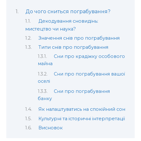
До чого сниться пограбування?
Декодування сновидінь:
мистецтво чи наука?
Значення снів про пограбування
Типи снів про пограбування
Сни про крадіжку особового
майна
Сни про пограбування вашої
оселі
Сни про пограбування
банку
Як налаштуватись на спокійний сон
Культурні та історичні інтерпретації
Висновок