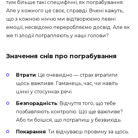
тим більше такі специфічні, як пограбування.
Але у кожного це своє, справді. Вчені кажуть,
що з кожною ніччю ми відтворюємо певні
емоції, несвідомо переробляємо досвід. Але як
же ті злодії потрапляють у наші голови?
Значення снів про пограбування
Втрати
: Це очевидно — страх втратити
щось важливе. Гаманець, час, чи навіть
цінні у стосунках речі.
Безпорадність
: Відчуття того, що тебе
позбавляють контролю. Що ще важливе?
Або ти боїшся, що потрапиш у безвихідь.
Покарання
: Ти відчуваєш провину за щось.