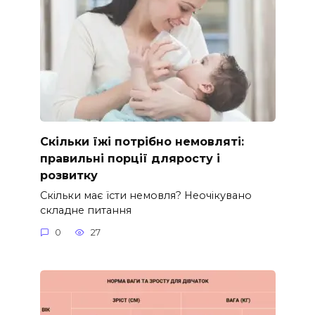
Скільки їжі потрібно немовляті:
правильні порції дляросту і
розвитку
Скільки має їсти немовля? Неочікувано
складне питання
0
27