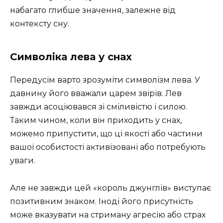
набагато глибше значення, залежне від
контексту сну.
Символіка лева у снах
Передусім варто зрозуміти символізм лева. У
давнину його вважали царем звірів. Лев
завжди асоціювався зі сміливістю і силою.
Таким чином, коли він приходить у снах,
можемо припустити, що ці якості або частини
вашої особистості активізовані або потребують
уваги.
Але не завжди цей «король джунглів» виступає
позитивним знаком. Іноді його присутність
може вказувати на стриману агресію або страх