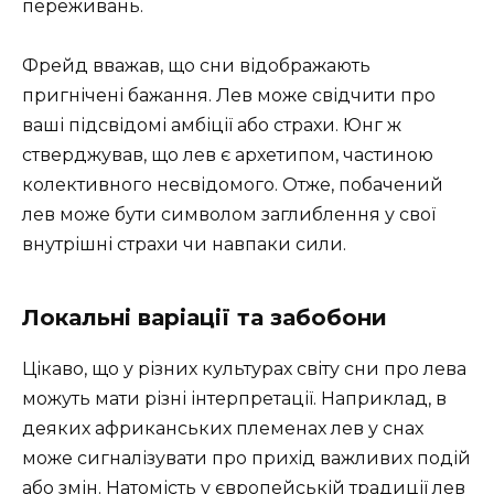
переживань.
Фрейд вважав, що сни відображають
пригнічені бажання. Лев може свідчити про
ваші підсвідомі амбіції або страхи. Юнг ж
стверджував, що лев є архетипом, частиною
колективного несвідомого. Отже, побачений
лев може бути символом заглиблення у свої
внутрішні страхи чи навпаки сили.
Локальні варіації та забобони
Цікаво, що у різних культурах світу сни про лева
можуть мати різні інтерпретації. Наприклад, в
деяких африканських племенах лев у снах
може сигналізувати про прихід важливих подій
або змін. Натомість у європейській традиції лев