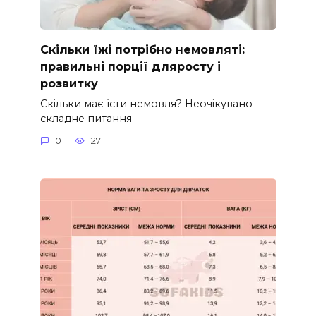
Скільки їжі потрібно немовляті:
правильні порції дляросту і
розвитку
Скільки має їсти немовля? Неочікувано
складне питання
0
27