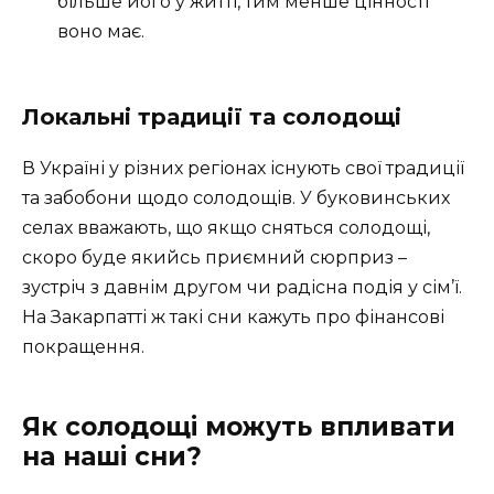
більше його у житті, тим менше цінності
воно має.
Локальні традиції та солодощі
В Україні у різних регіонах існують свої традиції
та забобони щодо солодощів. У буковинських
селах вважають, що якщо сняться солодощі,
скоро буде якийсь приємний сюрприз –
зустріч з давнім другом чи радісна подія у сім’ї.
На Закарпатті ж такі сни кажуть про фінансові
покращення.
Як солодощі можуть впливати
на наші сни?