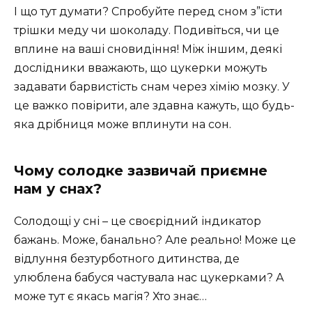
І що тут думати? Спробуйте перед сном з”їсти
трішки меду чи шоколаду. Подивіться, чи це
вплине на ваші сновидіння! Між іншим, деякі
дослідники вважають, що цукерки можуть
задавати барвистість снам через хімію мозку. У
це важко повірити, але здавна кажуть, що будь-
яка дрібниця може вплинути на сон.
Чому солодке зазвичай приємне
нам у снах?
Солодощі у сні – це своєрідний індикатор
бажань. Може, банально? Але реально! Може це
відлуння безтурботного дитинства, де
улюблена бабуся частувала нас цукерками? А
може тут є якась магія? Хто знає…