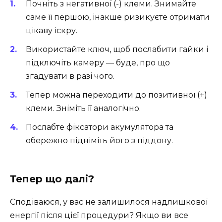
Почніть з негативної (-) клеми. Знимайте
саме її першою, інакше ризикуєте отримати
цікаву іскру.
Використайте ключ, щоб послабити гайки і
підключіть камеру — буде, про що
згадувати в разі чого.
Тепер можна переходити до позитивної (+)
клеми. Зніміть її аналогічно.
Послабте фіксатори акумулятора та
обережно підніміть його з піддону.
Тепер що далі?
Сподіваюся, у вас не залишилося надлишкової
енергії після цієї процедури? Якщо ви все