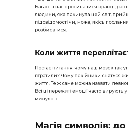
Багато з нас просиналися вранці, ра
людини, яка покинула цей світ, прийшо
підсвідомості чи, може, якісь посланн
розбиратися.
Коли життя переплітаєт
Постає питання: чому наш мозок так уп
втратили? Чому покійники сняться жи
життя. Те ж саме можна назвати певною
Всі ці пережиті емоції часто вирують
минулого.
Магія символів: до