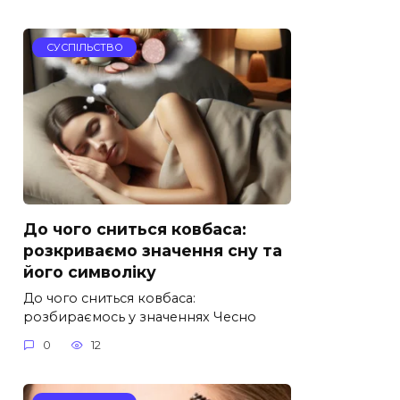
СУСПІЛЬСТВО
До чого сниться ковбаса:
розкриваємо значення сну та
його символіку
До чого сниться ковбаса:
розбираємось у значеннях Чесно
0
12