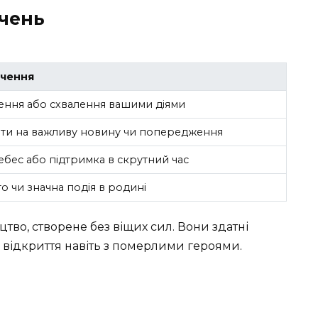
чень
чення
ення або схвалення вашими діями
ти на важливу новину чи попередження
ебес або підтримка в скрутний час
о чи значна подія в родині
цтво, створене без віщих сил. Вони здатні
і відкриття навіть з померлими героями.