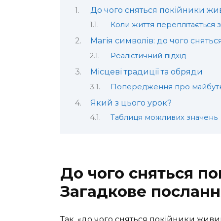
До чого сняться покійники жи
Коли життя переплітається з
Магія символів: до чого снят
Реалістичний підхід
Місцеві традиції та обряди
Попередження про майбут
Який з цього урок?
Таблиця можливих значень
До чого сняться п
Загадкове посланн
Так, «до чого сняться покійники живи