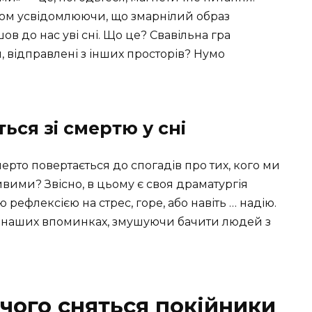
птом усвідомлюючи, що змарнілий образ
в до нас уві сні. Що це? Свавільна гра
я, відправлені з інших просторів? Нумо
ься зі смертю у сні
ерто повертається до спогадів про тих, кого ми
вими? Звісно, в цьому є своя драматургія
 рефлексією на стрес, горе, або навіть … надію.
 у наших впоминках, змушуючи бачити людей з
 чого сняться покійники