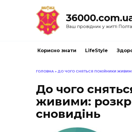
Перейти
до
36000.com.u
вмісту
Ваш провідник у житті Полт
Корисно знати
LifeStyle
Здоро
ГОЛОВНА
»
ДО ЧОГО СНЯТЬСЯ ПОКІЙНИКИ ЖИВИМ
До чого снятьс
живими: розкр
сновидінь