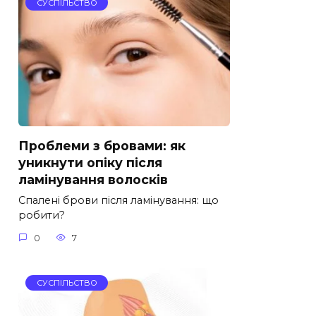
СУСПІЛЬСТВО
Проблеми з бровами: як
уникнути опіку після
ламінування волосків
Спалені брови після ламінування: що
робити?
0
7
СУСПІЛЬСТВО