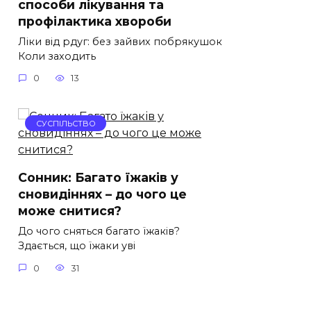
способи лікування та
профілактика хвороби
Ліки від рдуг: без зайвих побрякушок
Коли заходить
0
13
СУСПІЛЬСТВО
Сонник: Багато їжаків у
сновидіннях – до чого це
може снитися?
До чого сняться багато їжаків?
Здається, що їжаки уві
0
31