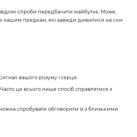
ідсвідомі спроби передбачити майбутнє. Може,
 це нашим предкам, які завжди дивилися на сни
 сигнал вашого розуму і серця.
Часто це всього лише спосіб справлятися з
ь, можна спробувати обговорити їх з близькими