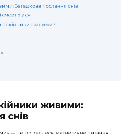
вими: Загадкове послання снів
і смертю у сні
ься покійники живими?
нє
окійники живими:
я снів
ми» — це, погодьтеся, магнетичне питання.