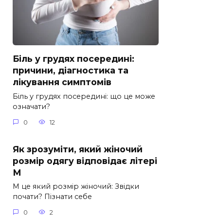
Біль у грудях посередині:
причини, діагностика та
лікування симптомів
Біль у грудях посередині: що це може
означати?
0
12
Як зрозуміти, який жіночий
розмір одягу відповідає літері
М
М це який розмір жіночий: Звідки
почати? Пізнати себе
0
2