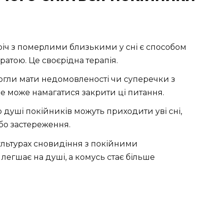
тріч з померлими близькими у сні є способом
ратою. Це своєрідна терапія.
огли мати недомовленості чи суперечки з
е може намагатися закрити ці питання.
 душі покійників можуть приходити уві сні,
бо застереження.
ультурах сновидіння з покійними
легшає на душі, а комусь стає більше