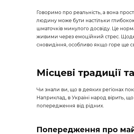
Говоримо про реальність, а вона прос
людину може бути настільки глибокою,
шматочків минулого досвіду. Це норм
живими через емоційний стрес. Щод
сновидіння, особливо якщо горе ще св
Місцеві традиції т
Чи знали ви, що в деяких регіонах по
Наприклад, в Україні народ вірить, щ
попередження від рідних.
Попередження про ма