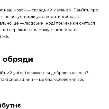
та: наш мозок — складний механізм. Пам’ять про
 що розум вирішує створити її образ зі
ально, це — людське. Іноді покійники сняться
енні переживання можуть викликати
іже.
а обряди
кійний уві сні вважається доброю ознакою?
о такі сновидіння — це благословення або
йбутнє