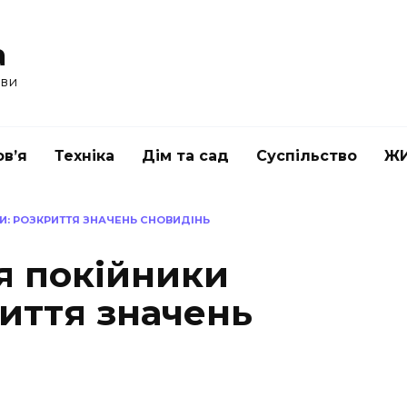
a
ави
в’я
Техніка
Дім та сад
Суспільство
Ж
И: РОЗКРИТТЯ ЗНАЧЕНЬ СНОВИДІНЬ
я покійники
иття значень