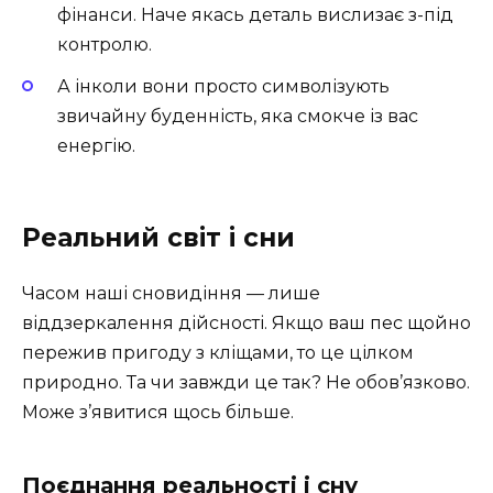
фінанси. Наче якась деталь вислизає з-під
контролю.
А інколи вони просто символізують
звичайну буденність, яка смокче із вас
енергію.
Реальний світ і сни
Часом наші сновидіння — лише
віддзеркалення дійсності. Якщо ваш пес щойно
пережив пригоду з кліщами, то це цілком
природно. Та чи завжди це так? Не обов’язково.
Може з’явитися щось більше.
Поєднання реальності і сну