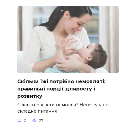
Скільки їжі потрібно немовляті:
правильні порції дляросту і
розвитку
Скільки має їсти немовля? Неочікувано
складне питання
0
27