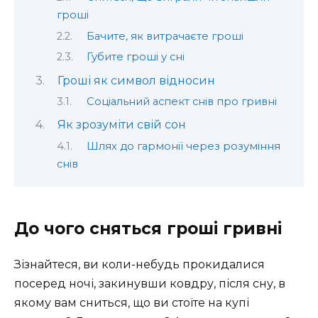
гроші
Бачите, як витрачаєте гроші
Губите гроші у сні
Гроші як символ відносин
Соціальний аспект снів про гривні
Як зрозуміти свій сон
Шлях до гармонії через розуміння
снів
До чого сняться гроші гривні
Зізнайтеся, ви коли-небудь прокидалися
посеред ночі, закинувши ковдру, після сну, в
якому вам сниться, що ви стоїте на купі