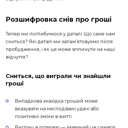
Розшифровка снів про гроші
Тепер ми поглибимося у деталі. Що саме нам
сниться? Які деталі ми запам’ятовуємо після
пробудження, і як це може вплинути на наші
відчуття?
Сниться, що виграли чи знайшли
гроші
Випадкова знахідка грошей може
вказувати на несподівані удачі або
позитивні зміни в житті.
Виграш в лотерею — зазвичай це символ