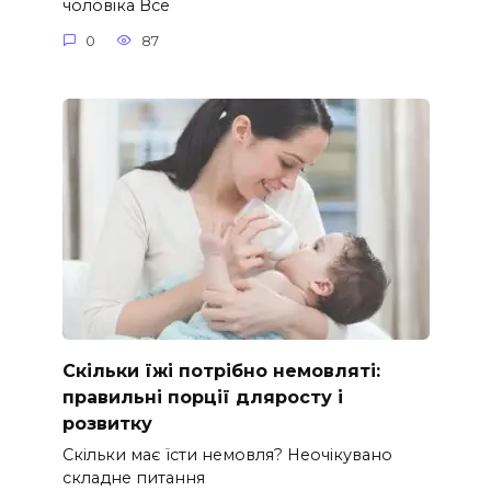
чоловіка Все
0
87
Скільки їжі потрібно немовляті:
правильні порції дляросту і
розвитку
Скільки має їсти немовля? Неочікувано
складне питання