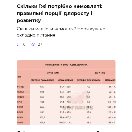
Скільки їжі потрібно немовляті:
правильні порції дляросту і
розвитку
Скільки має їсти немовля? Неочікувано
складне питання
0
27