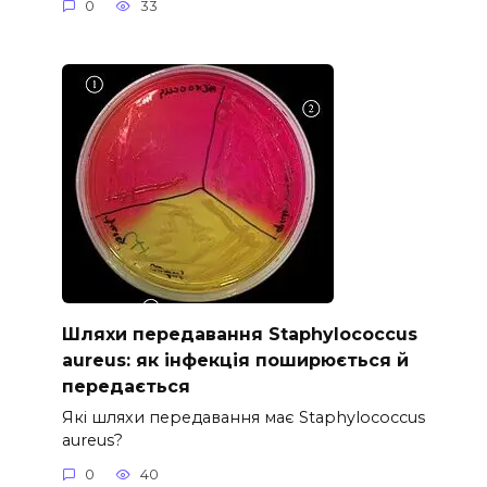
0
33
Шляхи передавання Staphylococcus
aureus: як інфекція поширюється й
передається
Які шляхи передавання має Staphylococcus
aureus?
0
40