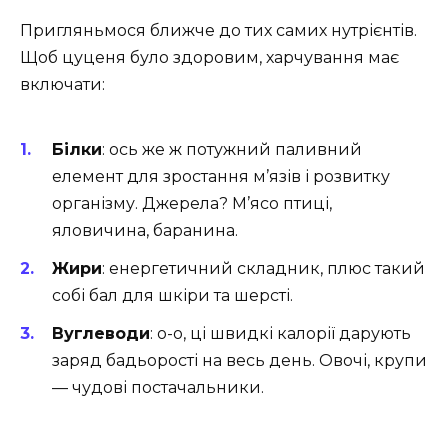
Пригляньмося ближче до тих самих нутрієнтів.
Щоб цуценя було здоровим, харчування має
включати:
Білки
: ось же ж потужний паливний
елемент для зростання м’язів і розвитку
організму. Джерела? М’ясо птиці,
яловичина, баранина.
Жири
: енергетичний складник, плюс такий
собі бал для шкіри та шерсті.
Вуглеводи
: о-о, ці швидкі калорії дарують
заряд бадьорості на весь день. Овочі, крупи
— чудові постачальники.