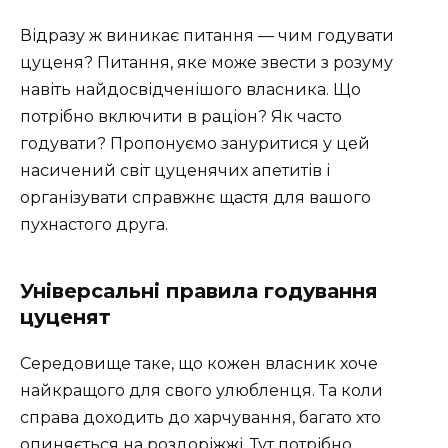
Відразу ж виникає питання — чим годувати
цуценя? Питання, яке може звести з розуму
навіть найдосвідченішого власника. Що
потрібно включити в раціон? Як часто
годувати? Пропонуємо зануритися у цей
насичений світ цуценячих апетитів і
організувати справжнє щастя для вашого
пухнастого друга.
Універсальні правила годування
цуценят
Середовище таке, що кожен власник хоче
найкращого для свого улюбленця. Та коли
справа доходить до харчування, багато хто
опиняється на роздоріжжі. Тут потрібно