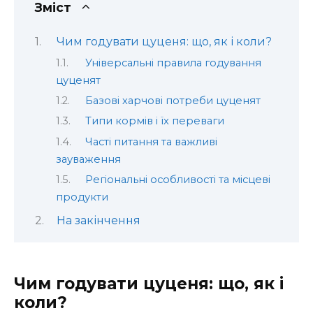
Зміст
Чим годувати цуценя: що, як і коли?
Універсальні правила годування
цуценят
Базові харчові потреби цуценят
Типи кормів і їх переваги
Часті питання та важливі
зауваження
Регіональні особливості та місцеві
продукти
На закінчення
Чим годувати цуценя: що, як і
коли?