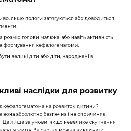
во, якщо пологи затягуються або доводиться
ументи.
 розмір голови малюка, або навіть активність
 на формування кефалогематоми.
ути великі діти або діти, народжені в
ливі наслідки для розвитку
ає кефалогематома на розвиток дитини?
ів вона абсолютно безпечна і не спричиняє
! Це лише за умови, якщо невелике скупчення
місяця життя. Звісно, не можна виключати