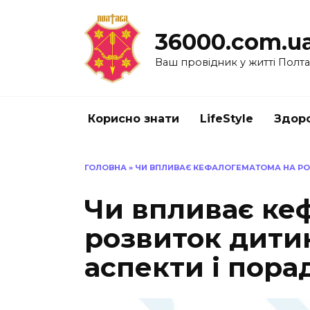
Перейти
до
36000.com.u
вмісту
Ваш провідник у житті Полт
Корисно знати
LifeStyle
Здоро
ГОЛОВНА
»
ЧИ ВПЛИВАЄ КЕФАЛОГЕМАТОМА НА РО
Чи впливає ке
розвиток дити
аспекти і пора