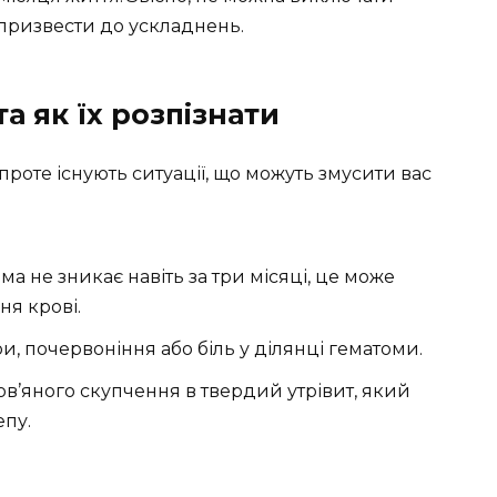
призвести до ускладнень.
а як їх розпізнати
роте існують ситуації, що можуть змусити вас
а не зникає навіть за три місяці, це може
я крові.
 почервоніння або біль у ділянці гематоми.
в’яного скупчення в твердий утрівит, який
пу.