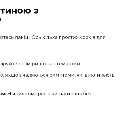
итиною з
?
тесь паніці! Ось кілька простих кроків для
іряйте розміри та стан гематоми.
, якщо з’являються симптоми, які викликають
ня:
Ніяких компресів чи натирань без