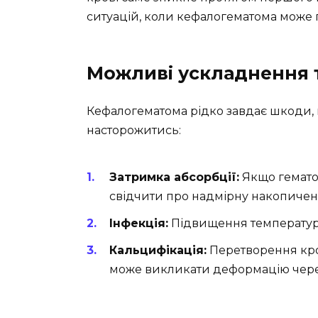
ситуацій, коли кефалогематома може 
Можливі ускладнення т
Кефалогематома рідко завдає шкоди, п
насторожитись:
Затримка абсорбції:
Якщо гематом
свідчити про надмірну накопиченн
Інфекція:
Підвищення температури,
Кальцифікація:
Перетворення кро
може викликати деформацію чере