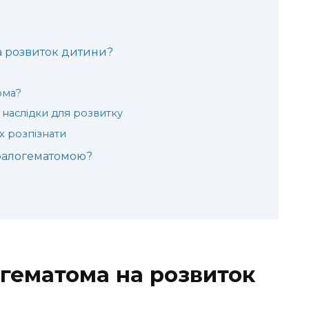
а розвиток дитини?
ома?
наслідки для розвитку
х розпізнати
ефалогематомою?
гематома на розвиток