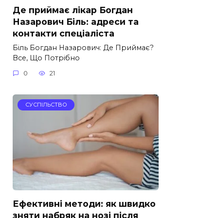
Де приймає лікар Богдан
Назарович Біль: адреси та
контакти спеціаліста
Біль Богдан Назарович: Де Приймає?
Все, Що Потрібно
0
21
СУСПІЛЬСТВО
Ефективні методи: як швидко
зняти набряк на нозі після