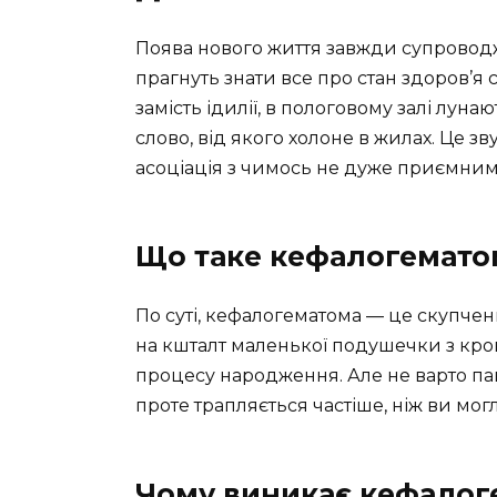
Поява нового життя завжди супрово
прагнуть знати все про стан здоров’я 
замість ідилії, в пологовому залі лун
слово, від якого холоне в жилах. Це з
асоціація з чимось не дуже приємним,
Що таке кефалогемато
По суті, кефалогематома — це скупченн
на кшталт маленької подушечки з кров
процесу народження. Але не варто пані
проте трапляється частіше, ніж ви мог
Чому виникає кефалог