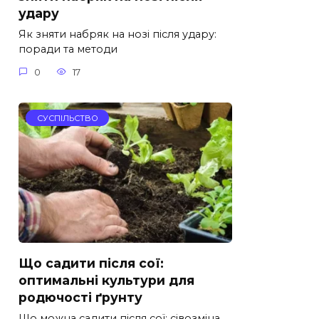
удару
Як зняти набряк на нозі після удару:
поради та методи
0
17
СУСПІЛЬСТВО
Що садити після сої:
оптимальні культури для
родючості ґрунту
Що можна садити після сої: сівозміна