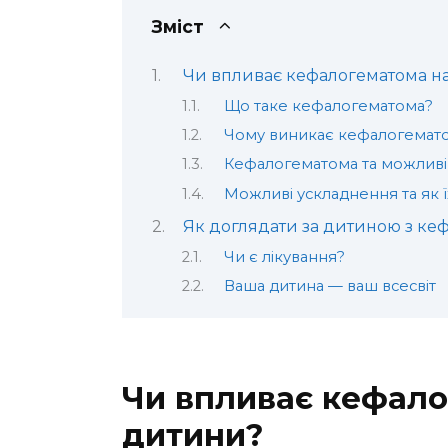
Зміст
Чи впливає кефалогематома н
Що таке кефалогематома?
Чому виникає кефалогемат
Кефалогематома та можливі 
Можливі ускладнення та як ї
Як доглядати за дитиною з к
Чи є лікування?
Ваша дитина — ваш всесвіт
Чи впливає кефало
дитини?