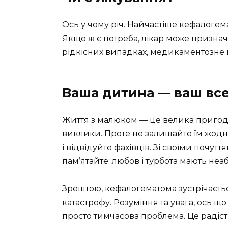
Ось у чому річ. Найчастіше кефалогем
Якщо ж є потреба, лікар може признач
рідкісних випадках, медикаментозне в
Ваша дитина — ваш все
Життя з малюком — це велика пригода
виклики. Проте не залишайте їм жодно
і відвідуйте фахівців. Зі своїми почутт
пам’ятайте: любов і турбота мають неа
Зрештою, кефалогематома зустрічається 
катастрофу. Розуміння та увага, ось 
просто тимчасова проблема. Це радість,