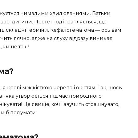
джується чималими хвилюваннями. Батьки
своєї дитини. Проте іноді трапляється, що
ають складні терміни. Кефалогематома — ось вам
вучить лячно, адже на слуху відразу виникає
 чи не так?
ма?
я крові між кісткою черепа і окістям. Так, щось
і, яка утворюється під час природного
кувати! Це явище, хоч і звучить страшнувато,
ли б подумати.
ематома?