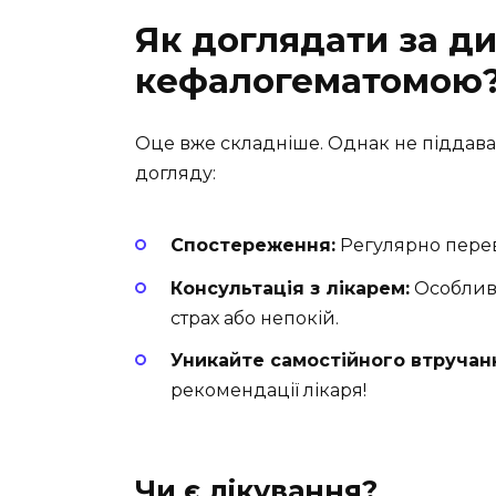
Як доглядати за д
кефалогематомою
Оце вже складніше. Однак не піддавай
догляду:
Спостереження:
Регулярно перев
Консультація з лікарем:
Особливо
страх або непокій.
Уникайте самостійного втручан
рекомендації лікаря!
Чи є лікування?