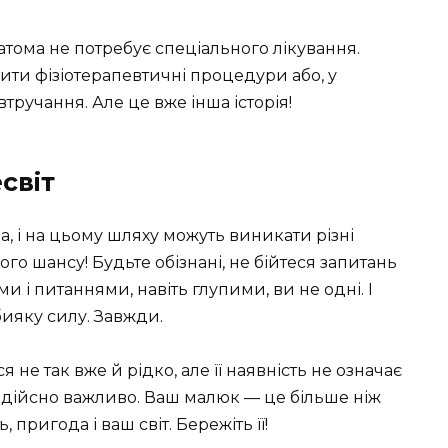
атома не потребує спеціального лікування.
ити фізіотерапевтичні процедури або, у
тручання. Але це вже інша історія!
світ
, і на цьому шляху можуть виникати різні
го шансу! Будьте обізнані, не бійтеся запитань
ями і питаннями, навіть глупими, ви не одні. І
бияку силу. Завжди.
не так вже й рідко, але її наявність не означає
що дійсно важливо. Ваш малюк — це більше ніж
 пригода і ваш світ. Бережіть її!