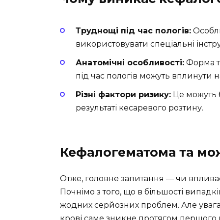
Труднощі під час пологів:
Особли
використовувати спеціальні інстр
Анатомічні особливості:
Форма та
під час пологів можуть вплинути
Різні фактори ризику:
Це можуть б
результаті кесаревого розтину.
Кефалогематома та мож
Отже, головне запитання — чи вплив
Почнімо з того, що в більшості випадк
жодних серйозних проблем. Але увага
крові саме зникне протягом першого 