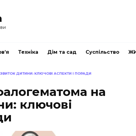
a
ави
в’я
Техніка
Дім та сад
Суспільство
Ж
ЗВИТОК ДИТИНИ: КЛЮЧОВІ АСПЕКТИ І ПОРАДИ
фалогематома на
ни: ключові
ди