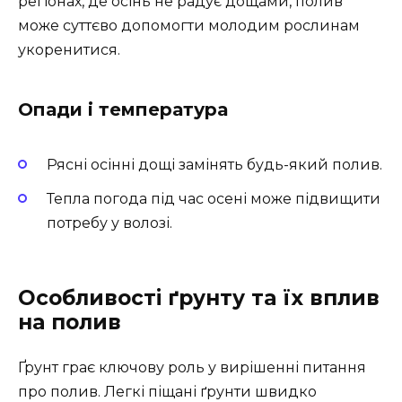
регіонах, де осінь не радує дощами, полив
може суттєво допомогти молодим рослинам
укоренитися.
Опади і температура
Рясні осінні дощі замінять будь-який полив.
Тепла погода під час осені може підвищити
потребу у волозі.
Особливості ґрунту та їх вплив
на полив
Ґрунт грає ключову роль у вирішенні питання
про полив. Легкі піщані ґрунти швидко